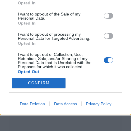
Opted In
Chmury – streszczenie
I want to opt-out of the Sale of my
Chmury – bohaterowie
Personal Data.
Opted In
Fejdippides – charakterystyka
I want to opt-out of processing my
Personal Data for Targeted Advertising.
Kategorie
opracowania
Opted In
Tagi
Chmury - opracowanie
I want to opt-out of Collection, Use,
Retention, Sale, and/or Sharing of my
Profesor Andrews w Warszawie – motywy
Personal Data that Is Unrelated with the
Purposes for which it was collected.
literackie
Opted Out
Fejdippides – charakterystyka
CONFIRM
Dodaj komentarz
Data Deletion
Data Access
Privacy Policy
Komentarz