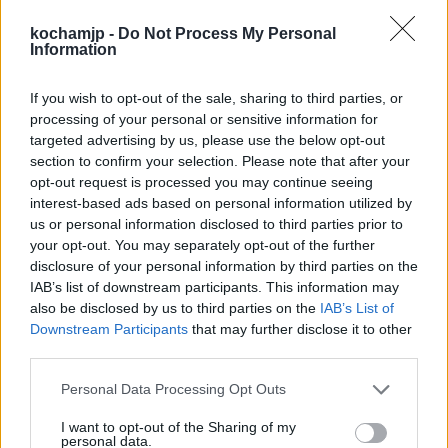
Strepsjades jest więc człowiekiem
kochamjp -
Do Not Process My Personal
Information
ograniczonym, naiwnym i próbującym za
wszelką cenę uniknąć konsekwencji swoich
If you wish to opt-out of the sale, sharing to third parties, or
processing of your personal or sensitive information for
działań, nawet jeśli ma to oznaczać
targeted advertising by us, please use the below opt-out
oszustwo. Ostatecznie jednak jego czyny
section to confirm your selection. Please note that after your
opt-out request is processed you may continue seeing
mszczą się na nim i mężczyzna ucieka z
interest-based ads based on personal information utilized by
domu, podpalając wcześniej szkołę sofistów,
us or personal information disclosed to third parties prior to
your opt-out. You may separately opt-out of the further
źródło swych problemów widział bowiem w
disclosure of your personal information by third parties on the
IAB’s list of downstream participants. This information may
nich, nie zaś w swoich nietrafionych
also be disclosed by us to third parties on the
IAB’s List of
decyzjach.
Downstream Participants
that may further disclose it to other
third parties.
Sprawdź także:
Personal Data Processing Opt Outs
I want to opt-out of the Sharing of my
Chmury – plan wydarzeń
personal data.