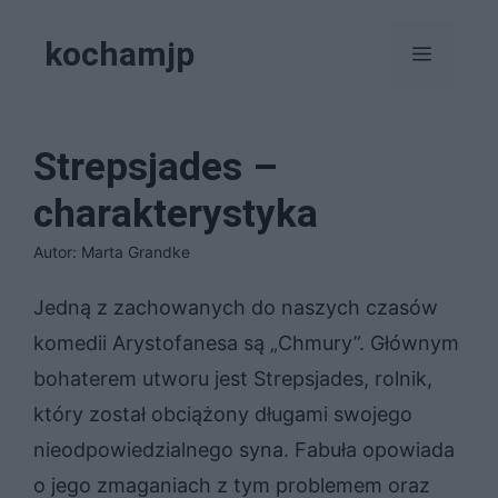
Przejdź
kochamjp
do
Menu
treści
Strepsjades –
charakterystyka
Autor: Marta Grandke
Jedną z zachowanych do naszych czasów
komedii Arystofanesa są „Chmury”. Głównym
bohaterem utworu jest Strepsjades, rolnik,
który został obciążony długami swojego
nieodpowiedzialnego syna. Fabuła opowiada
o jego zmaganiach z tym problemem oraz