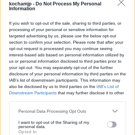
znalezienie nowej miłości i celu w życiu, co
kochamjp -
Do Not Process My Personal
Information
sprowadziło na niego tylko i wyłącznie
nieszczęście.
If you wish to opt-out of the sale, sharing to third parties, or
processing of your personal or sensitive information for
targeted advertising by us, please use the below opt-out
Szczęście ma wiele źródeł, ale faktycznie
section to confirm your selection. Please note that after your
bardzo często mają na nie wpływ ludzkie
opt-out request is processed you may continue seeing
interest-based ads based on personal information utilized by
decyzje i ich przedziwna chęć do trwania w
us or personal information disclosed to third parties prior to
swoim smutku. Każdy ma bowiem szansę na
your opt-out. You may separately opt-out of the further
disclosure of your personal information by third parties on the
dokonanie takich wyborów, które mogą na
IAB’s list of downstream participants. This information may
dłuższą metę okazać się dla człowieka
also be disclosed by us to third parties on the
IAB’s List of
Downstream Participants
that may further disclose it to other
bardziej korzystne.
third parties.
Personal Data Processing Opt Outs
Sprawdź także:
I want to opt-out of the Sharing of my
personal data.
Jak cierpienie wpływa na refleksję
Opted In