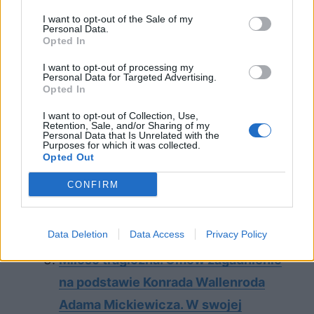
człowieka o sobie samym? Rozważ
I want to opt-out of the Sale of my
Personal Data.
problem i uzasadnij swoje zdanie,
Opted In
odwołując się do „Lalki” Bolesława
I want to opt-out of processing my
Personal Data for Targeted Advertising.
Prusa oraz innych tekstów kultury.
Opted In
Czy nieprzyjemne prawdy są lepsze
I want to opt-out of Collection, Use,
od przyjemnych złudzeń? Rozważ
Retention, Sale, and/or Sharing of my
Personal Data that Is Unrelated with the
Purposes for which it was collected.
problem i uzasadnij swoje zdanie,
Opted Out
odwołując się do podanych
CONFIRM
fragmentów Przedwiośnia Stefana
Żeromskiego oraz do wybranych
Data Deletion
Data Access
Privacy Policy
tekstów kultury.
Miłość tragiczna. Omów zagadnienie
na podstawie Konrada Wallenroda
Adama Mickiewicza. W swojej