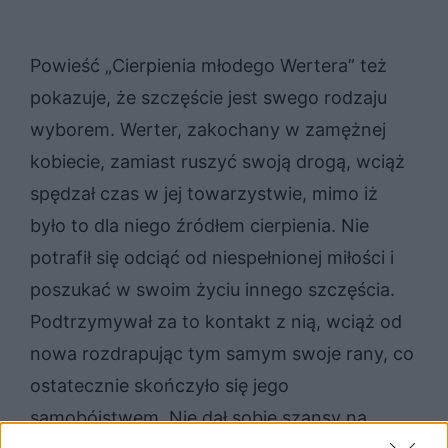
Powieść „Cierpienia młodego Wertera” też
pokazuje, że szczęście jest swego rodzaju
wyborem. Werter, zakochany w zamężnej
kobiecie, zamiast ruszyć swoją drogą, wciąż
spędzał czas w jej towarzystwie, mimo iż
było to dla niego źródłem cierpienia. Nie
potrafił się odciąć od niespełnionej miłości i
poszukać w swoim życiu innego szczęścia.
Podtrzymywał za to kontakt z nią, wciąż od
nowa rozdrapując tym samym swoje rany, co
ostatecznie skończyło się jego
samobójstwem. Nie dał sobie szansy na