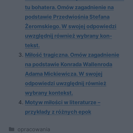
tu bo­ha­te­ra. Omów za­gad­nie­nie na
pod­sta­wie Przed­wio­śnia Ste­fa­na
Żerom­skie­go. W swo­jej od­po­wie­dzi
uwzględ­nij rów­nież wy­bra­ny kon­
tekst.
Miłość tragiczna. Omów zagadnienie
na podstawie Konrada Wallenroda
Adama Mickiewicza. W swojej
odpowiedzi uwzględnij również
wybrany kontekst.
Motyw miłości w literaturze –
przykłady z różnych epok
Kategorie
opracowania