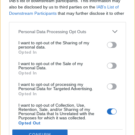
IAB’s list of downstream participants. This information may
powodu nieszczęśliwej miłości do Lotty
also be disclosed by us to third parties on the
IAB’s List of
Downstream Participants
that may further disclose it to other
Werter popełnia udane samobójstwo. Wolał
third parties.
zakończyć własne życie, niż dalej cierpieć
Personal Data Processing Opt Outs
przez swoje uczucia. Miłość zatem była dla
I want to opt-out of the Sharing of my
niego zdecydowanie destrukcyjna i
personal data.
Opted In
spowodowała jego śmierć.
I want to opt-out of the Sale of my
Personal Data.
„Romeo i Julia” to kolejna, klasyczna historia
Opted In
o nieszczęśliwej miłości, która zakończyła się
I want to opt-out of processing my
Personal Data for Targeted Advertising.
śmiercią młodych kochanków. Romeo i Julia
Opted In
pochodzili ze skłóconych rodów Montekich i
I want to opt-out of Collection, Use,
Retention, Sale, and/or Sharing of my
Kapuletich. Gdy zakochali się w sobie, nie
Personal Data that Is Unrelated with the
Purposes for which it was collected.
mogli tego uczucia realizować. Wiele
Opted Out
nieszczęśliwych splotów okoliczności
CONFIRM