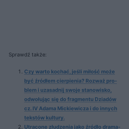
Sprawdź także:
Czy war­to ko­chać, je­śli mi­łość może
być źró­dłem cier­pie­nia? Roz­waż pro­
blem i uza­sad­nij swo­je sta­no­wi­sko,
od­wo­łu­jąc się do frag­men­tu Dziadów
cz. IV Adama Mickiewicza i do in­nych
tek­stów kul­tu­ry.
Utra­co­ne złu­dze­nia jako źró­dło dra­ma­