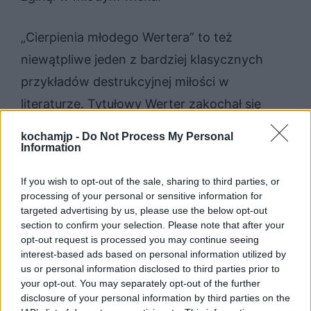
„Cierpienia młodego Wertera” to też
niewątpliwe jeden z bardziej klasycznych
przykładów destrukcyjnej miłości w
literaturze. Tytułowy Werter zakochał się
bowiem w Lotcie, ale jego wybranka była
kochamjp -
Do Not Process My Personal
zaręczona z kimś innym. Mimo rodzącej się
Information
między nią a Werterem sympatii nie złamała
If you wish to opt-out of the sale, sharing to third parties, or
danego słowa i wyszła za swojego
processing of your personal or sensitive information for
targeted advertising by us, please use the below opt-out
narzeczonego. Decyzja Lotty załamała
section to confirm your selection. Please note that after your
Wertera, który nie umiał się od niej jednak
opt-out request is processed you may continue seeing
interest-based ads based on personal information utilized by
odciąć i pozbawić jej towarzystwa. Cierpiał
us or personal information disclosed to third parties prior to
więc z powodu miłości okrutnie, niszczyła
your opt-out. You may separately opt-out of the further
disclosure of your personal information by third parties on the
ona każdy aspekt jego życia. Ostatecznie z