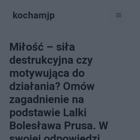
Przejdź
kochamjp
do
Menu
treści
Miłość – siła
destrukcyjna czy
motywująca do
działania? Omów
zagadnienie na
podstawie Lalki
Bolesława Prusa. W
swojej odpowiedzi