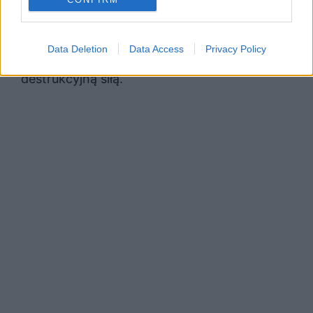
ostatecznie doprowadziło do nieszczęśliwej
śmierci tych młodych kochanków. Ich miłość
Data Deletion
Data Access
Privacy Policy
okazała się dla nich być prawdziwie
destrukcyjną siłą.