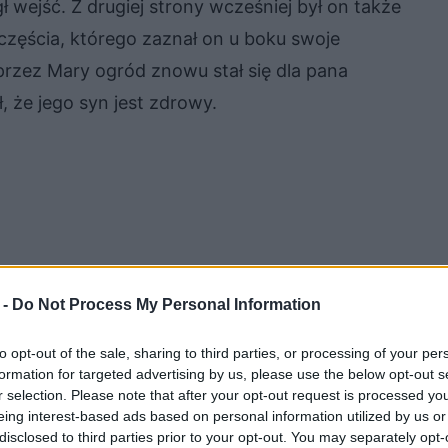
ł wejść. Z drugiej strony wcześniej był on także
ęścia, którego zaznał on u boku swoje
przez Mary ogród znowu stał się dla pana
 że jego syn jest zdrowy.
 -
Do Not Process My Personal Information
to opt-out of the sale, sharing to third parties, or processing of your per
formation for targeted advertising by us, please use the below opt-out s
r selection. Please note that after your opt-out request is processed y
eing interest-based ads based on personal information utilized by us or
disclosed to third parties prior to your opt-out. You may separately opt-