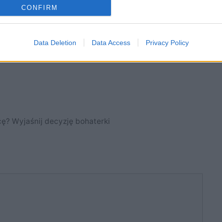
CONFIRM
Data Deletion
Data Access
Privacy Policy
ę? Wyjaśnij decyzję bohaterki