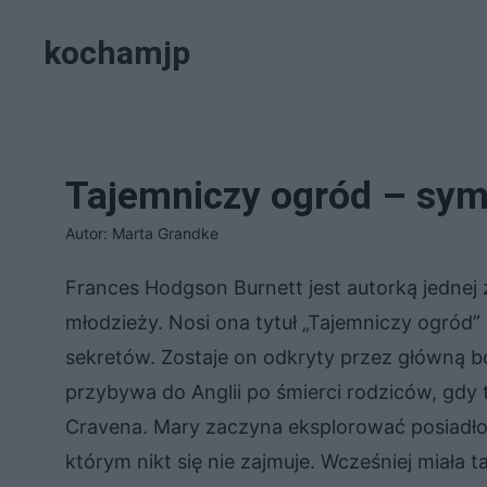
Przejdź
kochamjp
do
treści
Tajemniczy ogród – sym
Autor: Marta Grandke
Frances Hodgson Burnett jest autorką jednej z
młodzieży. Nosi ona tytuł „Tajemniczy ogród” i
sekretów. Zostaje on odkryty przez główną bo
przybywa do Anglii po śmierci rodziców, gdy 
Cravena. Mary zaczyna eksplorować posiadłość
którym nikt się nie zajmuje. Wcześniej miała