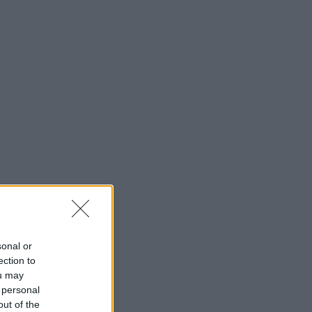
sonal or
ection to
ou may
 personal
out of the