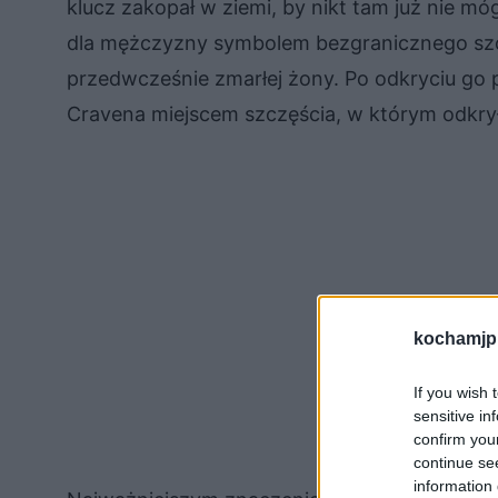
klucz zakopał w ziemi, by nikt tam już nie móg
dla mężczyzny symbolem bezgranicznego szcz
przedwcześnie zmarłej żony. Po odkryciu go 
Cravena miejscem szczęścia, w którym odkrył,
kochamjp
If you wish 
sensitive in
confirm you
continue se
information 