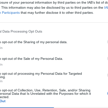
odu jest jednak przemiana. Przede wszystkim
losure of your personal information by third parties on the IAB’s list of
iejsca wczesną wiosną, do wypielęgnowanego
. This information may also be disclosed by us to third parties on the
IA
Participants
that may further disclose it to other third parties.
ją się też osoby przebywające i pracujące w nim,
ven. Wszyscy oni zaczynają zdrowieć fizycznie i
zęście oraz jego sens. Mary odkrywa, że jest
l Data Processing Opt Outs
aduje się, że nie ma garbu, może chodzić i
o opt-out of the Sharing of my personal data.
lei Archibald Craven dowiaduje się tam, że jego
In
na własne życzenie zniszczył. Przemiana w ich
o opt-out of the Sale of my Personal Data.
 jego zbawienny wpływ na innych.
In
to opt-out of processing my Personal Data for Targeted
owieści jest bardzo bogata i obejmuje wiele
ing.
In
 zaprzeczyć, że ma ona wpływ na wszystkich
o opt-out of Collection, Use, Retention, Sale, and/or Sharing
książce.
ersonal Data that Is Unrelated with the Purposes for which it
lected.
Out