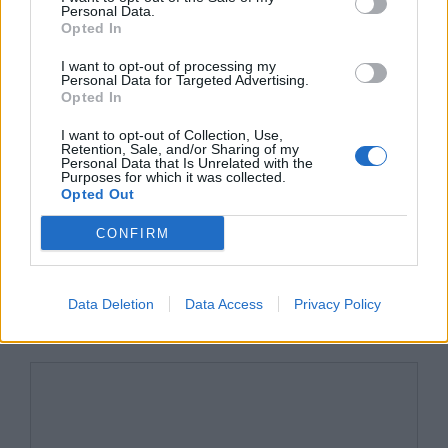
Personal Data.
Żyd – charakterystyka
Opted In
Symbole w Weselu i ich znaczenie
I want to opt-out of processing my
Personal Data for Targeted Advertising.
Chocholi taniec i jego symbolika
Opted In
I want to opt-out of Collection, Use,
Kategorie
opracowania
Retention, Sale, and/or Sharing of my
Personal Data that Is Unrelated with the
Tagi
Wesele - opracowanie
Purposes for which it was collected.
Opted Out
Wesele jako dramat neoromantyczny
CONFIRM
Ocena narodu polskiego. Chłopi a
inteligencja w Weselu
Data Deletion
Data Access
Privacy Policy
Dodaj komentarz
Komentarz