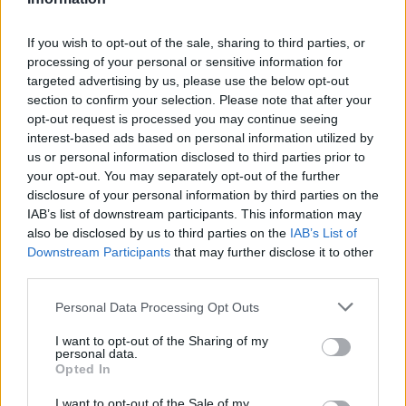
Wyspiański zawarł więc w swoim dziele
głównie problematykę polityczno-społeczną i
If you wish to opt-out of the sale, sharing to third parties, or
starał się zdiagnozować problemy trapiące
processing of your personal or sensitive information for
targeted advertising by us, please use the below opt-out
społeczeństwo, Ukazał więc w swoim dziele
section to confirm your selection. Please note that after your
jego szeroki przekrój i nakreślił napięcia,
opt-out request is processed you may continue seeing
interest-based ads based on personal information utilized by
jakich dochodziło między poszczególnymi
us or personal information disclosed to third parties prior to
grupami. Wszystko to odniósł do losów
your opt-out. You may separately opt-out of the further
disclosure of your personal information by third parties on the
swojej utraconej ojczyzny, do odzyskania
IAB’s list of downstream participants. This information may
której potrzebna byłaby wspólna praca,
also be disclosed by us to third parties on the
IAB’s List of
Downstream Participants
that may further disclose it to other
blokowana przez narodowe niesnaski.
third parties.
Personal Data Processing Opt Outs
Sprawdź także:
I want to opt-out of the Sharing of my
personal data.
Panna Młoda (Wesele) –
Opted In
charakterystyka
I want to opt-out of the Sale of my