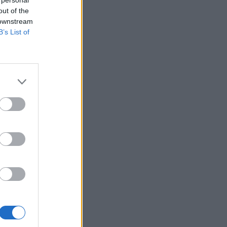
 personal
out of the
 downstream
B’s List of