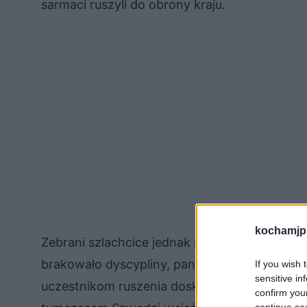
sarmaci ruszyli do obrony kraju.
kochamjp
Zebrani szlachcice jednak narzekali wciąż na
brakowało dyscypliny, panowała swoboda ob
If you wish 
sensitive in
uczestnikom ruszenia doskwierały także upały
confirm you