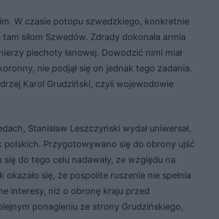
im. W czasie potopu szwedzkiego, konkretnie
się tam siłom Szwedów. Zdrady dokonała armia
łnierzy piechoty łanowej. Dowodzić nimi miał
koronny, nie podjął się on jednak tego zadania.
Andrzej Karol Grudziński, czyli wojewodowie
edach, Stanisław Leszczyński wydał uniwersał,
k polskich. Przygotowywano się do obrony ujść
 się do tego celu nadawały, ze względu na
okazało się, że pospolite ruszenie nie spełnia
tne interesy, niż o obronę kraju przed
olejnym ponagleniu ze strony Grudzińskiego,