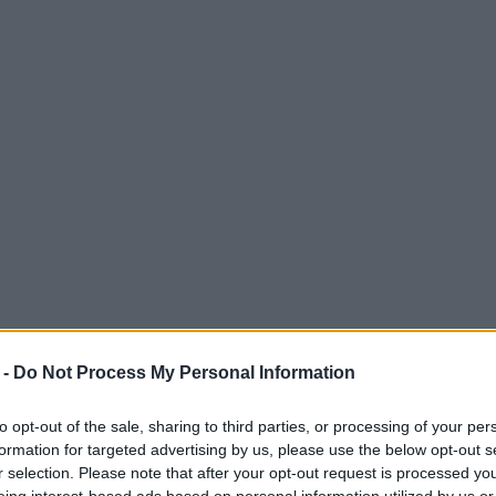
 -
Do Not Process My Personal Information
 swoją sytuację i na rozkazy króla. W obozach
yczajowa, nie słuchano dowódców,
to opt-out of the sale, sharing to third parties, or processing of your per
formation for targeted advertising by us, please use the below opt-out s
. Niektórzy zaczęli decydować się na dezercję,
r selection. Please note that after your opt-out request is processed y