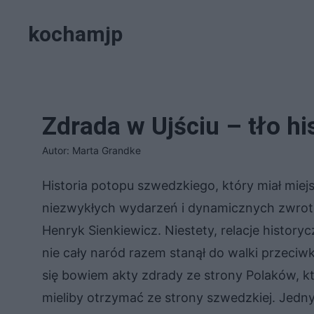
Przejdź
kochamjp
do
treści
Zdrada w Ujściu – tło hi
Autor: Marta Grandke
Historia potopu szwedzkiego, który miał miej
niezwykłych wydarzeń i dynamicznych zwrotów
Henryk Sienkiewicz. Niestety, relacje histo
nie cały naród razem stanął do walki przeciwk
się bowiem akty zdrady ze strony Polaków, kt
mieliby otrzymać ze strony szwedzkiej. Jedn