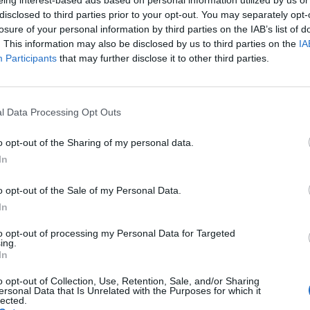
eing interest-based ads based on personal information utilized by us or
disclosed to third parties prior to your opt-out. You may separately opt-
losure of your personal information by third parties on the IAB’s list of
3 lipca wysłał do obozu Polaków posłańców,
. This information may also be disclosed by us to third parties on the
IA
Participants
that may further disclose it to other third parties.
achta, widząc to, namówiła dowódców na
kilka jazd harcowników, jednak do walnej bitwy
taczać obóz i bombardować go. Ostatecznie 25
l Data Processing Opt Outs
zwedom nie tylko swój obóz, ale także też całą
o opt-out of the Sharing of my personal data.
wydarzenie z radością, ciesząc się z rychłego
In
a osób, w tym
Skrzetuski
. Wieczorem Szwedzi
o opt-out of the Sale of my Personal Data.
In
to opt-out of processing my Personal Data for Targeted
ing.
In
a Chrząstowska w podanym tekście. Zajmij
o opt-out of Collection, Use, Retention, Sale, and/or Sharing
ersonal Data that Is Unrelated with the Purposes for which it
ego przez autorkę, odwołując się do tego
lected.