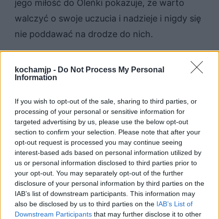
jego miłość do Oleńki pokazuje, że warto
walczyć o swoje uczucia i nadzieje i nigdy się
nie poddawać na drodze do nich.
Problematyka dzieła Sienkiewicza pokazuje
kochamjp -
Do Not Process My Personal
więc ludzkie wzloty i upadki, ale jej głównym
Information
celem jest dawanie kolejnym pokoleniom
If you wish to opt-out of the sale, sharing to third parties, or
nadziei na lepsze jutro, które można
processing of your personal or sensitive information for
targeted advertising by us, please use the below opt-out
stworzyć, ciężko pracując na jego rzecz.
section to confirm your selection. Please note that after your
opt-out request is processed you may continue seeing
interest-based ads based on personal information utilized by
Sprawdź także:
us or personal information disclosed to third parties prior to
your opt-out. You may separately opt-out of the further
Róż­ne wi­ze­run­ki czło­wie­ka za­ko­cha­
disclosure of your personal information by third parties on the
IAB’s list of downstream participants. This information may
ne­go. Omów za­gad­nie­nie na pod­sta­
also be disclosed by us to third parties on the
IAB’s List of
wie Lal­ki Bo­le­sła­wa Pru­sa. W swo­jej
Downstream Participants
that may further disclose it to other