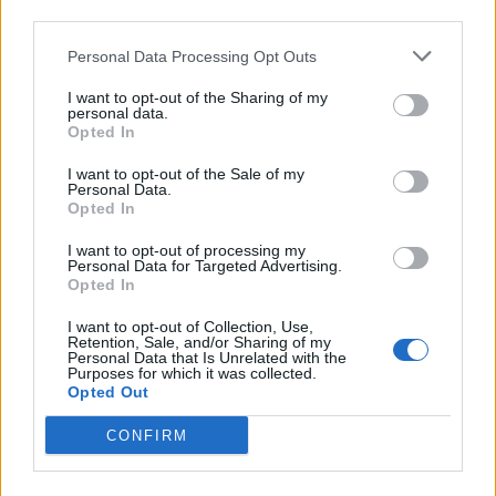
third parties.
od­po­wie­dzi uwzględ­nij rów­nież wy­
Personal Data Processing Opt Outs
bra­ny kon­tekst.
Andrzej Kmicic – charakterystyka
I want to opt-out of the Sharing of my
personal data.
Spo­so­by uka­za­nia zbio­ro­wo­ści w sy­
Opted In
tu­acji za­gro­że­nia. Omów za­gad­nie­nie
I want to opt-out of the Sale of my
Personal Data.
na pod­sta­wie Po­to­pu Hen­ry­ka Sien­
Opted In
kie­wi­cza. W swo­jej od­po­wie­dzi
I want to opt-out of processing my
Personal Data for Targeted Advertising.
uwzględ­nij rów­nież wy­bra­ny kon­
Opted In
tekst.
I want to opt-out of Collection, Use,
Jan Skrzetuski (Potop) –
Retention, Sale, and/or Sharing of my
Personal Data that Is Unrelated with the
Purposes for which it was collected.
charakterystyka
Opted Out
CONFIRM
Kategorie
opracowania
Tagi
Potop - opracowanie