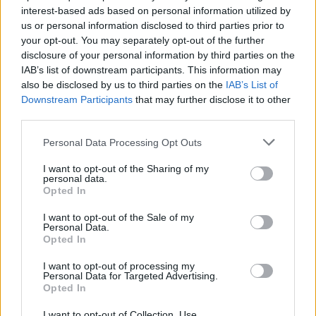
interest-based ads based on personal information utilized by
„Potop” Henryka Sienkiewicza także powstał
us or personal information disclosed to third parties prior to
w czasach zaborów, jednak czas akcji
your opt-out. You may separately opt-out of the further
disclosure of your personal information by third parties on the
powieści nawiązywał do zupełnie innych
IAB’s list of downstream participants. This information may
wydarzeń historycznych, mających miejsce
also be disclosed by us to third parties on the
IAB’s List of
Downstream Participants
that may further disclose it to other
w XVII wieku. Autor opisał bowiem
third parties.
wydarzenia z potopu szwedzkiego, kiedy to
Personal Data Processing Opt Outs
naród musiał bronić się przez kilka lat przed
I want to opt-out of the Sharing of my
Szwedami. Sienkiewicz opisał więc
personal data.
Opted In
wydarzenia, których nie mógł być świadkiem
i które znał tylko z historycznych przekazów.
I want to opt-out of the Sale of my
Personal Data.
Zajął się jednak nimi, by pokrzepić serca
Opted In
swoich rodaków, zgnębione wieloletnią
I want to opt-out of processing my
Personal Data for Targeted Advertising.
niewolą i utratą ojczyzny. Sienkiewiczowi nie
Opted In
zależało także na tym, by wiernie ukazać
I want to opt-out of Collection, Use,