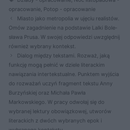
opracowanie
,
Potop - opracowanie
Mia­sto jako me­tro­po­lia w uję­ciu re­ali­stów.
Omów za­gad­nie­nie na pod­sta­wie Lal­ki Bo­le­
sła­wa Pru­sa. W swo­jej od­po­wie­dzi uwzględ­nij
rów­nież wy­bra­ny kon­tekst.
Dialog między tekstami. Rozważ, jaką
funkcję mogą pełnić w dziele literackim
nawiązania intertekstualne. Punktem wyjścia
do rozważań uczyń fragment tekstu Anny
Burzyńskiej oraz Michała Pawła
Markowskiego. W pracy odwołaj się do
wybranej lektury obowiązkowej, utworów
literackich z dwóch wybranych epok i
wybranego kontekstu.