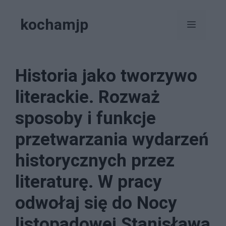
Przejdź
kochamjp
do
Menu
treści
Historia jako tworzywo
literackie. Rozważ
sposoby i funkcje
przetwarzania wydarzeń
historycznych przez
literaturę. W pracy
odwołaj się do Nocy
listopadowej Stanisława