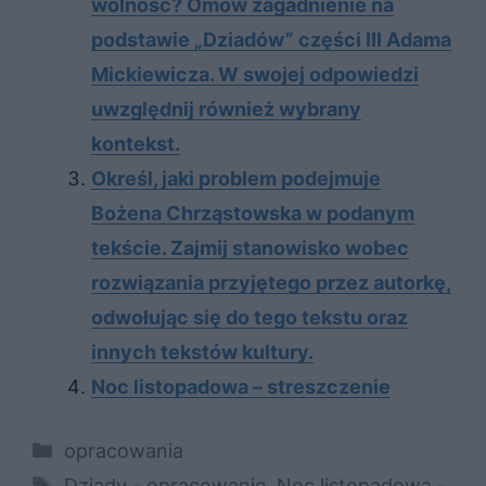
wolność? Omów zagadnienie na
podstawie „Dziadów” części III Adama
Mickiewicza. W swojej odpowiedzi
uwzględnij również wybrany
kontekst.
Określ, jaki problem podejmuje
Bożena Chrząstowska w podanym
tekście. Zajmij stanowisko wobec
rozwiązania przyjętego przez autorkę,
odwołując się do tego tekstu oraz
innych tekstów kultury.
Noc listopadowa – streszczenie
Kategorie
opracowania
Tagi
Dziady - opracowanie
,
Noc listopadowa -