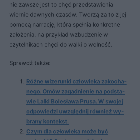
nie zawsze jest to chęć przedstawienia
wiernie dawnych czasów. Tworzą za to z jej
pomocą narrację, która spełnia konkretne
założenia, na przykład wzbudzenie w
czytelnikach chęci do walki o wolność.
Sprawdź także:
Róż­ne wi­ze­run­ki czło­wie­ka za­ko­cha­
ne­go. Omów za­gad­nie­nie na pod­sta­
wie Lal­ki Bo­le­sła­wa Pru­sa. W swo­jej
od­po­wie­dzi uwzględ­nij rów­nież wy­
bra­ny kon­tekst.
Czym dla człowieka może być