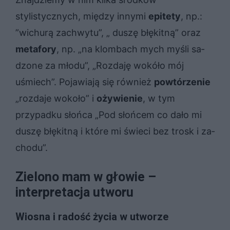
stylistycznych, między innymi
epitety
, np.:
”wichurą zachwytu”, „ duszę błękitną” oraz
metafory
, np. „na klom­bach mych my­śli sa­
dzo­ne za mło­du”, „Roz­da­ję wo­kó­ło mój
uśmiech”. Pojawiają się również
powtórzenie
„rozdaje wokoło” i
ożywienie
, w tym
przypadku słońca „Pod słoń­cem co dało mi
du­szę błę­kit­ną i któ­re mi świe­ci bez trosk i za­
cho­du”.
Zielono mam w głowie –
interpretacja utworu
Wiosna i radość życia w utworze