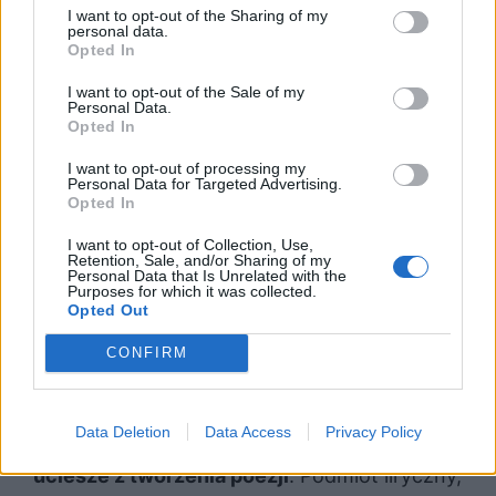
I want to opt-out of the Sharing of my
personal data.
Opted In
I want to opt-out of the Sale of my
Personal Data.
Opted In
I want to opt-out of processing my
Personal Data for Targeted Advertising.
Opted In
I want to opt-out of Collection, Use,
Retention, Sale, and/or Sharing of my
Podsumowanie
Personal Data that Is Unrelated with the
Purposes for which it was collected.
Opted Out
Utwór „Zielono mam w głowie”, to jeden z
CONFIRM
najpopularniejszych utworów Kazimierza
Wierzyńskiego, który
skupia się na
Data Deletion
Data Access
Privacy Policy
odczuwaniu młodzieńczego szaleństwa i
uciesze z tworzenia poezji
. Podmiot liryczny,