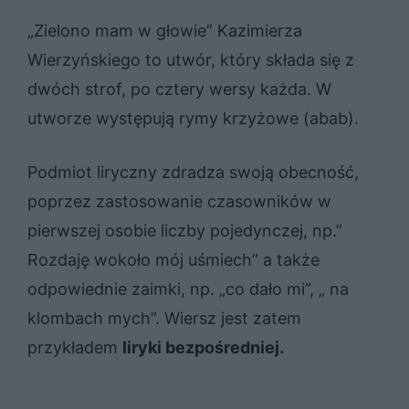
„Zielono mam w głowie” Kazimierza
Wierzyńskiego to utwór, który składa się z
dwóch strof, po cztery wersy każda. W
utworze występują rymy krzyżowe (abab).
Podmiot liryczny zdradza swoją obecność,
poprzez zastosowanie czasowników w
pierwszej osobie liczby pojedynczej, np.”
Roz­da­ję wo­koło mój uśmiech” a także
odpowiednie zaimki, np. „co dało mi”, „ na
klombach mych”. Wiersz jest zatem
przykładem
liryki bezpośredniej.