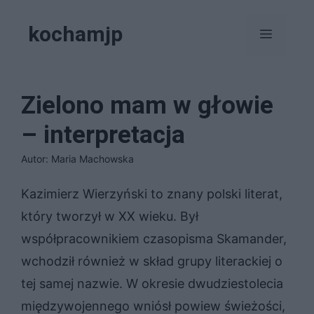
Przejdź
kochamjp
do
Menu
treści
Zielono mam w głowie
– interpretacja
Autor: Maria Machowska
Kazimierz Wierzyński to znany polski literat,
który tworzył w XX wieku. Był
współpracownikiem czasopisma Skamander,
wchodził również w skład grupy literackiej o
tej samej nazwie. W okresie dwudziestolecia
międzywojennego wniósł powiew świeżości,