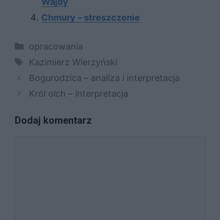
Wajdy
Chmury – streszczenie
Kategorie
opracowania
Tagi
Kazimierz Wierzyński
Bogurodzica – analiza i interpretacja
Król olch – interpretacja
Dodaj komentarz
Komentarz