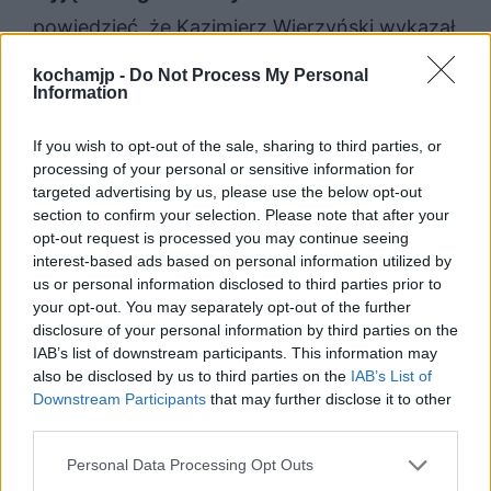
powiedzieć, że Kazimierz Wierzyński wykazał
się wówczas ogromną oryginalnością, a
kochamjp -
Do Not Process My Personal
Information
także że był indywidualistom. Spośród
wszystkich tematów i motywów literackich,
If you wish to opt-out of the sale, sharing to third parties, or
wybrał akurat radość z tworzenia, szczęście
processing of your personal or sensitive information for
targeted advertising by us, please use the below opt-out
artysty, młodość i wiosnę w sercu.
section to confirm your selection. Please note that after your
opt-out request is processed you may continue seeing
interest-based ads based on personal information utilized by
us or personal information disclosed to third parties prior to
your opt-out. You may separately opt-out of the further
disclosure of your personal information by third parties on the
IAB’s list of downstream participants. This information may
also be disclosed by us to third parties on the
IAB’s List of
Downstream Participants
that may further disclose it to other
third parties.
Personal Data Processing Opt Outs