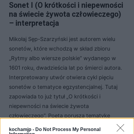
Sonet I (O krótkości i niepewności
na świecie żywota człowieczego)
– interpretacja
Mikołaj Sęp-Szarzyński jest autorem wielu
sonetów, które wchodzą w skład zbioru
„Rytmy albo wiersze polskie” wydanego w
1601 roku, dwadzieścia lat po śmierci autora.
Interpretowany utwór otwiera cykl pięciu
sonetów o tematyce egzystencjalnej. Tutaj
zapowiada to już tytuł „O krótkości i
niepewności na świecie żywota
człowieczego”. Poeta porusza tematykę
typową dla autorów epoki baroku —
kochamjp -
Do Not Process My Personal