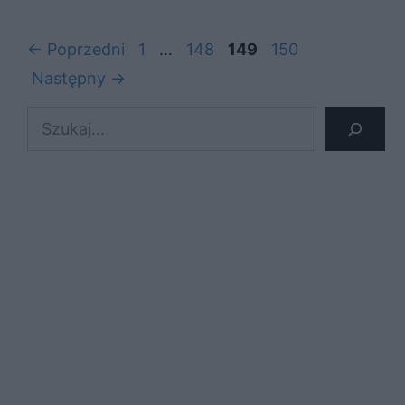
Strona
Strona
Strona
Strona
←
Poprzedni
1
…
148
149
150
Następny
→
Szukaj