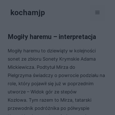
Przejdź
kochamjp
do
Menu
treści
Mogiły haremu – interpretacja
Mogiły haremu to dziewiąty w kolejności
sonet ze zbioru Sonety Krymskie Adama
Mickiewicza. Podtytuł Mirza do
Pielgrzyma świadczy o powrocie podziału na
role, który pojawił się już w poprzednim
utworze – Widok gór ze stepów
Kozłowa. Tym razem to Mirza, tatarski
przewodnik podróżnika po półwyspie