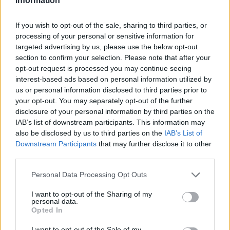
Information
kruchość życia, śmierć czy przemijania.
If you wish to opt-out of the sale, sharing to third parties, or
processing of your personal or sensitive information for
targeted advertising by us, please use the below opt-out
Burza – interpretacja
section to confirm your selection. Please note that after your
opt-out request is processed you may continue seeing
interest-based ads based on personal information utilized by
Burza to kolejny, czwarty sonet ze zbioru
us or personal information disclosed to third parties prior to
Sonety Krymskie autorstwa Adama
your opt-out. You may separately opt-out of the further
disclosure of your personal information by third parties on the
Mickiewicza. Został zainspirowany podróżą
IAB’s list of downstream participants. This information may
morską poety z Odessy na półwysep
also be disclosed by us to third parties on the
IAB’s List of
Downstream Participants
that may further disclose it to other
Krymski.
third parties.
Personal Data Processing Opt Outs
I want to opt-out of the Sharing of my
personal data.
Opted In
I want to opt-out of the Sale of my