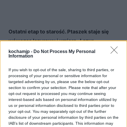
Ostatni etap to starość. Ptaszek staje się
wówczas lazurowy i umiera. Lazur
symbolizuje wierność, trwałość i stałość
kochamjp -
Do Not Process My Personal
Information
uczuć.
Autor pozostał więc wierny swoim
ideałom, ukochanym osobom, poglądom.
If you wish to opt-out of the sale, sharing to third parties, or
processing of your personal or sensitive information for
Śmierć ukazano tu jako kroplę deszczu,
targeted advertising by us, please use the below opt-out
spadającą z gałązki na gałązkę. Woda jest
section to confirm your selection. Please note that after your
opt-out request is processed you may continue seeing
symbolem czystości, cyklu życia.
interest-based ads based on personal information utilized by
us or personal information disclosed to third parties prior to
Przemijanie
your opt-out. You may separately opt-out of the further
disclosure of your personal information by third parties on the
IAB’s list of downstream participants. This information may
Jesień pojawiająca się w każdej strofie, to