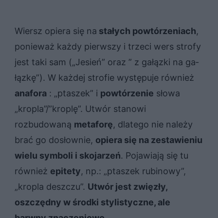
Wiersz opiera się na
stałych powtórzeniach
,
ponieważ każdy pierwszy i trzeci wers strofy
jest taki sam („Jesień” oraz ” z ga­łąz­ki na ga­
łąz­kę”). W każdej strofie występuje również
anafora
: „ptaszek” i
powtórzenie
słowa
„kropla”/”kroplę”. Utwór stanowi
rozbudowaną
metaforę
, dlatego nie należy
brać go dosłownie,
opiera się na zestawieniu
wielu symboli i skojarzeń
. Pojawiają się tu
również
epitety
, np.: „ptaszek rubinowy”,
„kropla deszczu”.
Utwór jest zwięzły,
oszczędny w środki stylistyczne, ale
barwny znaczeniowo.