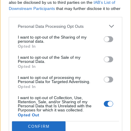
also be disclosed by us to third parties on the
IAB’s List of
pora roku, która skłania do refleksji. Zwykle
Downstream Participants
that may further disclose it to other
third parties.
jesienią nastrój sprzyja przemyśleniom,
melancholii. To także bardzo zróżnicowana
Personal Data Processing Opt Outs
pora roku. Na początku jest ciepła, kolorowa,
I want to opt-out of the Sharing of my
personal data.
złota. Później roślinność obumiera,
Opted In
przygotowując się na pierwsze mrozy. Jest
I want to opt-out of the Sale of my
Personal Data.
coraz bardziej deszczowo, mgliście. Pod
Opted In
koniec jesieni często spadają już pierwsze
I want to opt-out of processing my
śniegi.
Personal Data for Targeted Advertising.
Opted In
I want to opt-out of Collection, Use,
Jesień symbolizuje życie, wraz z jego
Retention, Sale, and/or Sharing of my
Personal Data that Is Unrelated with the
cyklami. Kropla wody spadająca na końcu z
Purposes for which it was collected.
Opted Out
gałęzi jest także elementem cyklu życia.
Woda wsiąka w ziemię, która rodzi kolejne
CONFIRM