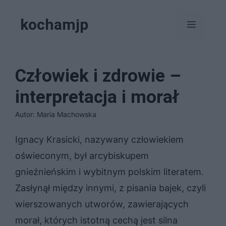
Przejdź
kochamjp
do
Menu
treści
Człowiek i zdrowie –
interpretacja i morał
Autor: Maria Machowska
Ignacy Krasicki, nazywany człowiekiem
oświeconym, był arcybiskupem
gnieźnieńskim i wybitnym polskim literatem.
Zasłynął między innymi, z pisania bajek, czyli
wierszowanych utworów, zawierających
morał, których istotną cechą jest silna