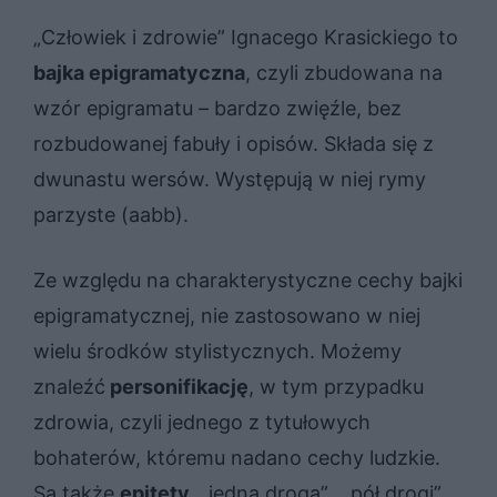
„Człowiek i zdrowie” Ignacego Krasickiego to
bajka epigramatyczna
, czyli zbudowana na
wzór epigramatu – bardzo zwięźle, bez
rozbudowanej fabuły i opisów. Składa się z
dwunastu wersów. Występują w niej rymy
parzyste (aabb).
Ze względu na charakterystyczne cechy bajki
epigramatycznej, nie zastosowano w niej
wielu środków stylistycznych. Możemy
znaleźć
personifikację
, w tym przypadku
zdrowia, czyli jednego z tytułowych
bohaterów, któremu nadano cechy ludzkie.
Są także
epitety
„ jedną drogą”, „ pół drogi”.