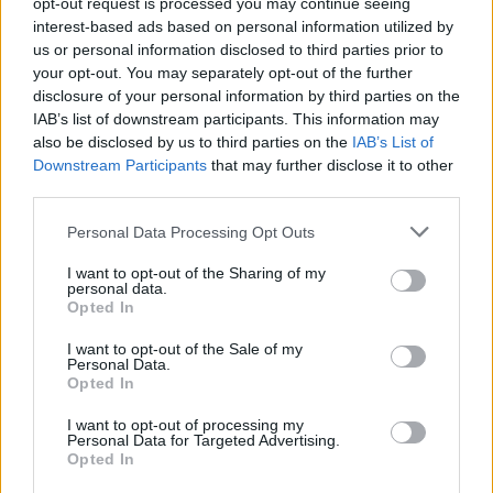
opt-out request is processed you may continue seeing
nasze codzienne zaniedbania. Nie
interest-based ads based on personal information utilized by
zastanawiamy się jak codzienna gonitwa i
us or personal information disclosed to third parties prior to
your opt-out. You may separately opt-out of the further
bagatelizowanie sygnałów ze strony
disclosure of your personal information by third parties on the
organizmu, wpłynie za parę lat na nasz stan
IAB’s list of downstream participants. This information may
also be disclosed by us to third parties on the
IAB’s List of
zdrowia. Ignacy Krasicki w swych utworach
Downstream Participants
that may further disclose it to other
przekazuje ponadczasową mądrość.
third parties.
Personal Data Processing Opt Outs
Sprawdź także:
I want to opt-out of the Sharing of my
personal data.
Opted In
I want to opt-out of the Sale of my
Personal Data.
Opted In
I want to opt-out of processing my
Personal Data for Targeted Advertising.
Opted In