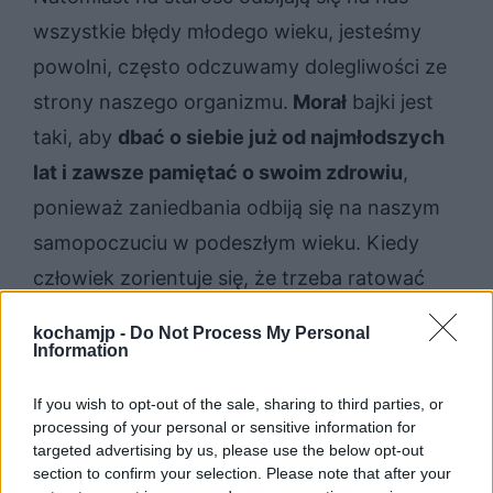
wszystkie błędy młodego wieku, jesteśmy
powolni, często odczuwamy dolegliwości ze
strony naszego organizmu.
Morał
bajki jest
taki, aby
dbać o siebie już od najmłodszych
lat i zawsze pamiętać o swoim zdrowiu
,
ponieważ zaniedbania odbiją się na naszym
samopoczuciu w podeszłym wieku. Kiedy
człowiek zorientuje się, że trzeba ratować
swoje zdrowie i o nie zadbać, może być już
kochamjp -
Do Not Process My Personal
za późno.
Information
Podsumowanie
If you wish to opt-out of the sale, sharing to third parties, or
processing of your personal or sensitive information for
targeted advertising by us, please use the below opt-out
Bajka „Człowiek i zdrowie” zwraca uwagę na
section to confirm your selection. Please note that after your