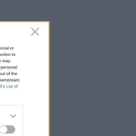
sonal or
ection to
ou may
 personal
out of the
 downstream
B’s List of