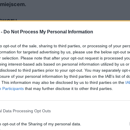
 miejscem.
utworu
 -
Do Not Process My Personal Information
to opt-out of the sale, sharing to third parties, or processing of your per
czającą uczestników wędrówki naturę. Kroczą
formation for targeted advertising by us, please use the below opt-out s
 i bajkowy sposób, że wydaje się być wręcz
r selection. Please note that after your opt-out request is processed y
eing interest-based ads based on personal information utilized by us or
y „zadrzeć głowę”, czyli spojrzeć w górę.
disclosed to third parties prior to your opt-out. You may separately opt-
 się, podziwiać, odkrywać. Na drzewach mienią
losure of your personal information by third parties on the IAB’s list of
. This information may also be disclosed by us to third parties on the
IA
śród wysokich drzew. Zbliża się noc, jej mrok
Participants
that may further disclose it to other third parties.
 cień wygląda jak pieczęcie. Kolory lasu
u, paniki, zagubienia
. Nastrój utworu jest raczej
l Data Processing Opt Outs
pieczną przystanią, miejscem bez trosk i
o opt-out of the Sharing of my personal data.