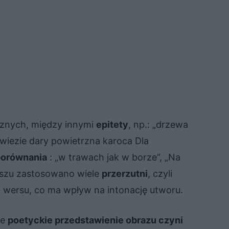
ycznych, między innymi
epitety
, np.: „drzewa
„I wiezie dary powietrzna karoca Dla
porównania
: „w trawach jak w borze”, „Na
rszu zastosowano wiele
przerzutni
, czyli
o wersu, co ma wpływ na intonację utworu.
ie
poetyckie przedstawienie obrazu czyni