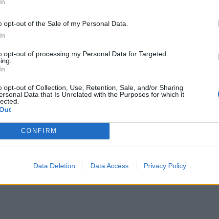
In
do mieniących się gwiazd. Podmiot liryczny
o opt-out of the Sale of my Personal Data.
niedźwiedziach”, co również może stanowić
In
dźwiedzicy . Być może jednak wykorzystano
tu
to opt-out of processing my Personal Data for Targeted
ing.
iezie dary dla królów lasu i zwierząt.
Przyroda
In
, piękna, potężn
a. Człowiek jest mały i
o opt-out of Collection, Use, Retention, Sale, and/or Sharing
w niej ukojenie, spokój i bezpieczeństwo.
ersonal Data that Is Unrelated with the Purposes for which it
lected.
Out
serwowaniu zjawisk przyrody.
CONFIRM
Data Deletion
Data Access
Privacy Policy