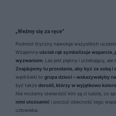
„Weźmy się za ręce”
Podmiot liryczny nawołuje wszystkich uczest
Wzajemny
uścisk rąk symbolizuje wsparcie, 
wyzwaniom.
Las jest piękny i urzekający, ale
Znajdujemy tu przesłanie, aby być ze sobą i d
wędrówki to
grupa dzieci – wskazywałyby n
być także
dorośli, którzy w wyjątkowo kolor
Nie możemy stwierdzić kim są ci ludzie, co s
nimi utożsamić
i poczuć obecność tego wspani
człowieka.