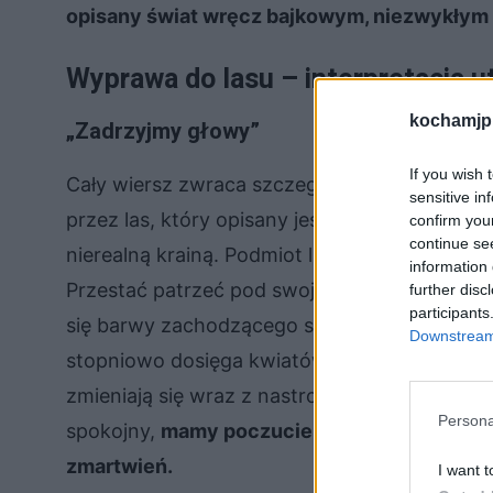
opisany świat wręcz bajkowym, niezwykłym
Wyprawa do lasu – interpretacja 
kochamjp
„Zadrzyjmy głowy”
If you wish 
Cały wiersz zwraca szczególną uwagę na ota
sensitive in
przez las, który opisany jest w tak niezwykły
confirm you
continue se
nierealną krainą. Podmiot liryczny nakłania ab
information 
Przestać patrzeć pod swoje nogi, a rozejrzeć
further disc
participants
się barwy zachodzącego słońca, które znika w
Downstream 
stopniowo dosięga kwiatów, a padający na nie
zmieniają się wraz z nastrojem.
Brak tu strach
Persona
spokojny,
mamy poczucie, że ten las jest bez
zmartwień.
I want t