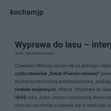
Przejdź
kochamjp
do
treści
Wyprawa do lasu – inter
Autor: Maria Machowska
Czesława Miłosza uznaje się za jednego najb
cyklu utworów „Świat (Poema naiwne)”
powr
Roztacza atmosferę bezpieczeństwa, spokoju 
realiów wojennych.
Wiersz „Wyprawa do lasu
1943
roku. Autor utworu za pomocą słowa o
chociaż na chwilę przenieść się w beztroski