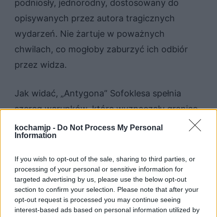
podniosły, jednorodny, dostosowany do
opisywanych przez autora tragicznych
wydarzeń. Nie żartuje w poważnych
chwilach, co mogłoby zaburzyć ich odbiór
przez widza.
Jak widać, „Antygona” Sofoklesa spełnia
szereg warunków, które wyznaczały granice
tragedii antycznej. Dotyczy to zarówno
kochamjp -
Do Not Process My Personal
Information
budowy utworu, jak i jego stylu i tematyki
opisywanych przez autora wydarzeń.
If you wish to opt-out of the sale, sharing to third parties, or
processing of your personal or sensitive information for
Tragedia ta do dzisiaj porusza kolejnych
targeted advertising by us, please use the below opt-out
czytelników.
section to confirm your selection. Please note that after your
opt-out request is processed you may continue seeing
interest-based ads based on personal information utilized by