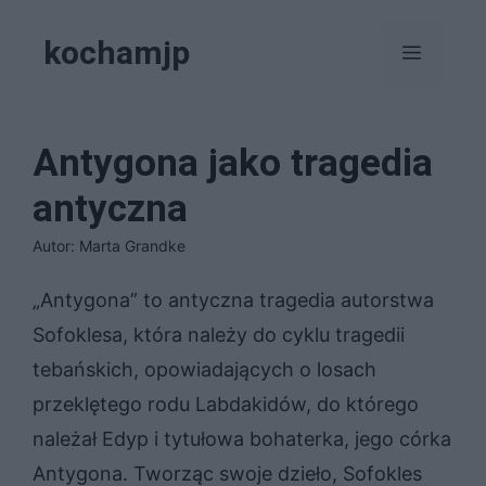
Przejdź
kochamjp
do
Menu
treści
Antygona jako tragedia
antyczna
Autor: Marta Grandke
„Antygona” to antyczna tragedia autorstwa
Sofoklesa, która należy do cyklu tragedii
tebańskich, opowiadających o losach
przeklętego rodu Labdakidów, do którego
należał Edyp i tytułowa bohaterka, jego córka
Antygona. Tworząc swoje dzieło, Sofokles