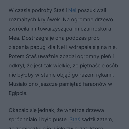
W czasie podróży Staś i
Nel
poszukiwali
rozmaitych kryjówek. Na ogromne drzewo
zwróciła im towarzysząca im czarnoskóra
Mea. Dostrzegła je ona podczas prób
złapania papugi dla Nel i wdrapała się na nie.
Potem Staś uważnie zbadał ogromny pień i
odkrył, że jest tak wielkie, że piętnaście osób
nie byłoby w stanie objąć go razem rękami.
Musiało ono jeszcze pamiętać faraonów w
Egipcie.
Okazało się jednak, że wnętrze drzewa
spróchniało i było puste.
Staś
sądził zatem,
że zamieszkuje je wiele zwierząt, które