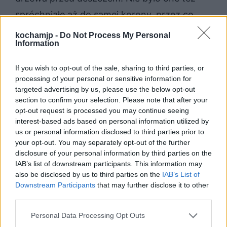
spróchniałe aż do samej korony, przez co
wewnątrz było sucho. Podłogę wyłożono w
kochamjp -
Do Not Process My Personal
Information
nim piaskiem oraz mchem.
If you wish to opt-out of the sale, sharing to third parties, or
Staś nazwał nową kryjówkę Krakowem,
processing of your personal or sensitive information for
targeted advertising by us, please use the below opt-out
ponieważ był prawdziwym patriotą.
section to confirm your selection. Please note that after your
Zawdzięczał to starannemu wychowaniu
opt-out request is processed you may continue seeing
interest-based ads based on personal information utilized by
przez swojego ojca, który chciał, by jego syn
us or personal information disclosed to third parties prior to
znał, szanował i kochał swoją ojczyznę,
your opt-out. You may separately opt-out of the further
disclosure of your personal information by third parties on the
nawet jeśli w niej nie mieszkał. Baobab stał
IAB’s list of downstream participants. This information may
się zatem dla niego też symbolem
also be disclosed by us to third parties on the
IAB’s List of
Downstream Participants
that may further disclose it to other
rodzinnego kraju, który utracił, tak samo jak
third parties.
przemocą odebrano go ojcu.
Personal Data Processing Opt Outs