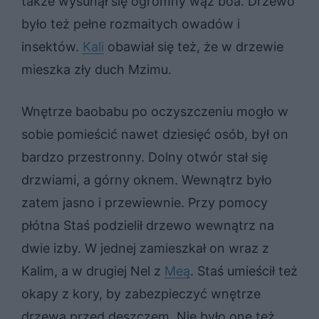
także wysunął się ogromny wąż boa. Drzewo
było też pełne rozmaitych owadów i
insektów.
Kali
obawiał się też, że w drzewie
mieszka zły duch Mzimu.
Wnętrze baobabu po oczyszczeniu mogło w
sobie pomieścić nawet dziesięć osób, był on
bardzo przestronny. Dolny otwór stał się
drzwiami, a górny oknem. Wewnątrz było
zatem jasno i przewiewnie. Przy pomocy
płótna Staś podzielił drzewo wewnątrz na
dwie izby. W jednej zamieszkał on wraz z
Kalim, a w drugiej Nel z
Meą
. Staś umieścił też
okapy z kory, by zabezpieczyć wnętrze
drzewa przed deszczem. Nie było one też