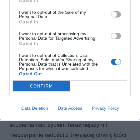
przedstawicielem tego stylu, był między
Opted In
innymi Jan Kochanowski.
I want to opt-out of the Sale of my
Personal Data.
Opted In
Podsumowanie
I want to opt-out of processing my
Personal Data for Targeted Advertising.
Opted In
Podmiot liryczny potępia naiwne
poszukiwanie wiedzy na temat przyszłości.
I want to opt-out of Collection, Use,
Retention, Sale, and/or Sharing of my
Krytykuje wróżbiarstwo babilońskie. Być
Personal Data that Is Unrelated with the
Purposes for which it was collected.
Opted Out
może to właśnie tłumaczy znaczenie imienia
adresatki wiersza Leukonoe, które może
CONFIRM
oznaczać między innymi naiwną dziewczynę.
Chęć zgłębienia tajemnic przyszłości, zbytnie
Data Deletion
Data Access
Privacy Policy
wybieganie myślami do przodu, brak
skupienia nad życiem teraźniejszym i
nieczerpanie radości z trwającej chwili, kłóci