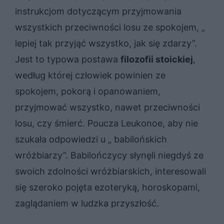
instrukcjom dotyczącym przyjmowania
wszystkich przeciwności losu ze spokojem, „
le­piej tak przy­jąć wszyst­ko, jak się zda­rzy”.
Jest to typowa postawa
filozofii stoickiej
,
według której człowiek powinien ze
spokojem, pokorą i opanowaniem,
przyjmować wszystko, nawet przeciwności
losu, czy śmierć. Poucza Leukonoe, aby nie
szukała odpowiedzi u „ babilońskich
wróżbiarzy”. Babilończycy słynęli niegdyś ze
swoich zdolności wróżbiarskich, interesowali
się szeroko pojęta ezoteryką, horoskopami,
zaglądaniem w ludzka przyszłość.