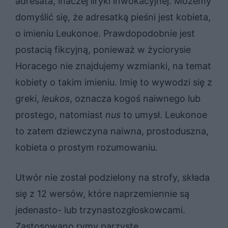
adresata, inaczej liryki inwokacyjnej. Możemy
domyślić się, że adresatką pieśni jest kobieta,
o imieniu Leukonoe. Prawdopodobnie jest
postacią fikcyjną, ponieważ w życiorysie
Horacego nie znajdujemy wzmianki, na temat
kobiety o takim imieniu. Imię to wywodzi się z
greki,
leukos
, oznacza kogoś naiwnego lub
prostego, natomiast
nus
to umysł. Leukonoe
to zatem dziewczyna naiwna, prostoduszna,
kobieta o prostym rozumowaniu.
Utwór nie został podzielony na strofy, składa
się z 12 wersów, które naprzemiennie są
jedenasto- lub trzynastozgłoskowcami.
Zastosowano rymy parzyste.