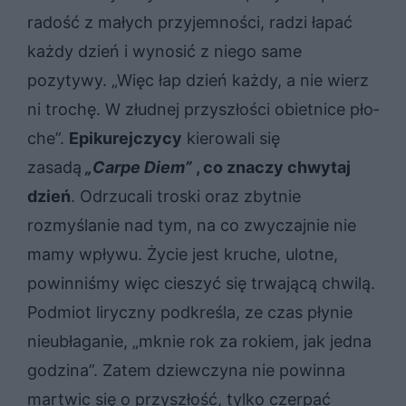
radość z małych przyjemności, radzi łapać
każdy dzień i wynosić z niego same
pozytywy. „Więc łap dzień każ­dy, a nie wierz
ni tro­chę. W złud­nej przy­szło­ści obiet­ni­ce pło­
che”.
Epikurejczycy
kierowali się
zasadą
„Carpe Diem”
, co znaczy chwytaj
dzień
. Odrzucali troski oraz zbytnie
rozmyślanie nad tym, na co zwyczajnie nie
mamy wpływu. Życie jest kruche, ulotne,
powinniśmy więc cieszyć się trwającą chwilą.
Podmiot liryczny podkreśla, ze czas płynie
nieubłaganie, „mknie rok za ro­kiem, jak jed­na
go­dzi­na”. Zatem dziewczyna nie powinna
martwic się o przyszłość, tylko czerpać