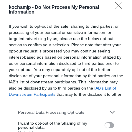
spełnienie żyjąc chwilą. Cieszy go postawa
kochamjp -
Do Not Process My Personal
opanowania, spokoju wewnętrznego.
Information
If you wish to opt-out of the sale, sharing to third parties, or
Takie idee przyświecają
filozofii złotego
processing of your personal or sensitive information for
środka
, którą Horacy upodobał sobie tak
targeted advertising by us, please use the below opt-out
section to confirm your selection. Please note that after your
bardzo, że możemy również spotkać ją pod
opt-out request is processed you may continue seeing
inną nazwą, pochodząca od jego imienia –
interest-based ads based on personal information utilized by
us or personal information disclosed to third parties prior to
horacjanizmu
.
Filozofia złotego środka to
your opt-out. You may separately opt-out of the further
swoiste połączenie dwóch antycznych
disclosure of your personal information by third parties on the
IAB’s list of downstream participants. This information may
filozofii – epikureizmu i stoicyzmu
, które
also be disclosed by us to third parties on the
IAB’s List of
odnajdujemy właśnie w utworze „Do
Downstream Participants
that may further disclose it to other
third parties.
Leukonoe’. Horacjanizm stał się z czasem
Personal Data Processing Opt Outs
także nurtem literackim, inspirowanym
twórczością Horacego. Wśród Polaków
I want to opt-out of the Sharing of my
personal data.