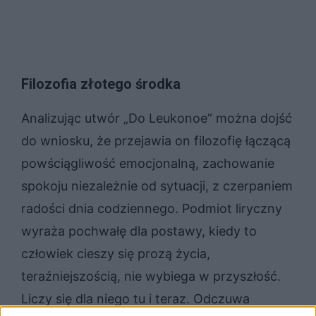
Filozofia złotego środka
Analizując utwór „Do Leukonoe” można dojść
do wniosku, że przejawia on filozofię łączącą
powściągliwość emocjonalną, zachowanie
spokoju niezależnie od sytuacji, z czerpaniem
radości dnia codziennego. Podmiot liryczny
wyraża pochwałę dla postawy, kiedy to
człowiek cieszy się prozą życia,
teraźniejszością, nie wybiega w przyszłość.
Liczy się dla niego tu i teraz. Odczuwa