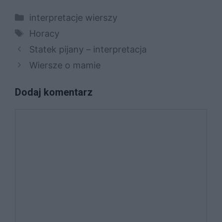
Kategorie
interpretacje wierszy
Tagi
Horacy
Statek pijany – interpretacja
Wiersze o mamie
Dodaj komentarz
Komentarz