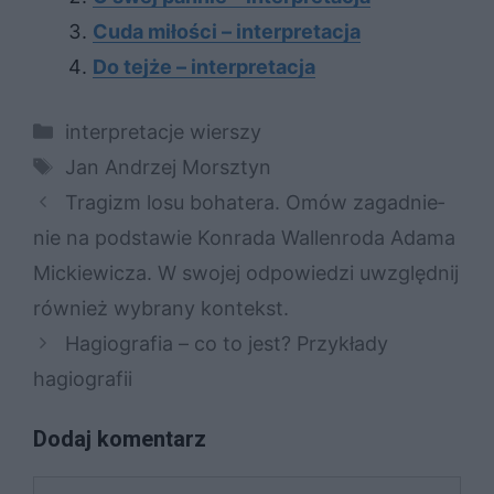
Cuda miłości – interpretacja
Do tejże – interpretacja
Kategorie
interpretacje wierszy
Tagi
Jan Andrzej Morsztyn
Tra­gizm losu bo­ha­te­ra. Omów za­gad­nie­
nie na pod­sta­wie Kon­ra­da Wal­len­ro­da Ada­ma
Mic­kie­wi­cza. W swo­jej od­po­wie­dzi uwzględ­nij
rów­nież wy­bra­ny kon­tekst.
Hagiografia – co to jest? Przykłady
hagiografii
Dodaj komentarz
Komentarz