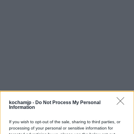
kochamjp -
Do Not Process My Personal
Information
If you wish to opt-out of the sale, sharing to third parties, or
processing of your personal or sensitive information for
Od miłości do nienawiści niedaleka droga
.