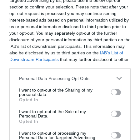
targeted advertising by us, please use the below opt-out
Nietrudno widzieć kogoś w samych
section to confirm your selection. Please note that after your
opt-out request is processed you may continue seeing
superlatywach, kiedy w naszej relacji panuje
interest-based ads based on personal information utilized by
sielanka. Znacznie trudniej nie znienawidzić
us or personal information disclosed to third parties prior to
your opt-out. You may separately opt-out of the further
jej w czasie kryzysu, awantur, odmiennych
disclosure of your personal information by third parties on the
opinii. Zwykle wówczas dostrzegamy
IAB’s list of downstream participants. This information may
also be disclosed by us to third parties on the
IAB’s List of
prawdziwe oblicze kogoś, kogo do tej pory
Downstream Participants
that may further disclose it to other
kochaliśmy – zauważamy jego wady,
third parties.
toksyczne zachowania, czy manipulacje.
Personal Data Processing Opt Outs
Czasem też zwykła sprzeczka rośnie do rangi
I want to opt-out of the Sharing of my
personal data.
muru nie do pokonania. Choć podmiot
Opted In
liryczny nie zdradza w jakich okolicznościach
I want to opt-out of the Sale of my
i z jakiej przyczyny nastąpiła zwada między
Personal Data.
Opted In
kochankami, to z pewnością była znacząca
I want to opt-out of processing my
dla ich związku, skoro tak drastycznie
Personal Data for Targeted Advertising.