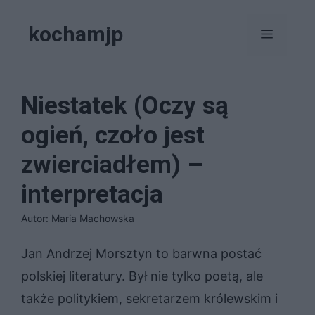
Przejdź
kochamjp
do
Menu
treści
Niestatek (Oczy są
ogień, czoło jest
zwierciadłem) –
interpretacja
Autor: Maria Machowska
Jan Andrzej Morsztyn to barwna postać
polskiej literatury. Był nie tylko poetą, ale
także politykiem, sekretarzem królewskim i