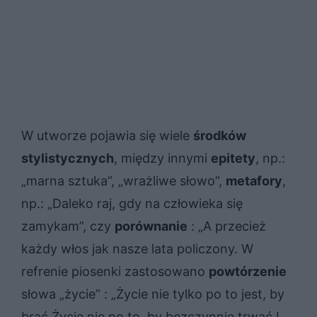
W utworze pojawia się wiele
środków
stylistycznych
, między innymi
epitety
, np.:
„marna sztuka”, „wrażliwe słowo”,
metafory
,
np.: „Daleko raj, gdy na człowieka się
zamykam”, czy
porównanie
: „A przecież
każdy włos jak nasze lata policzony. W
refrenie piosenki zastosowano
powtórzenie
słowa „życie” : „Życie nie tylko po to jest, by
brać Życie nie po to, by bezczynnie trwać I