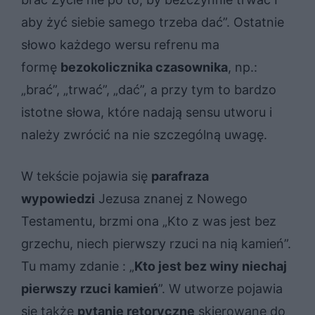
aby żyć siebie samego trzeba dać”. Ostatnie
słowo każdego wersu refrenu ma
formę
bezokolicznika czasownika
, np.:
„brać”, „trwać”, „dać”, a przy tym to bardzo
istotne słowa, które nadają sensu utworu i
należy zwrócić na nie szczególną uwagę.
W tekście pojawia się
parafraza
wypowiedzi
Jezusa znanej z Nowego
Testamentu, brzmi ona „Kto z was jest bez
grzechu, niech pierwszy rzuci na nią kamień”.
Tu mamy zdanie : „
Kto jest bez winy niechaj
pierwszy rzuci kamień
”. W utworze pojawia
się także
pytanie retoryczne
skierowane do