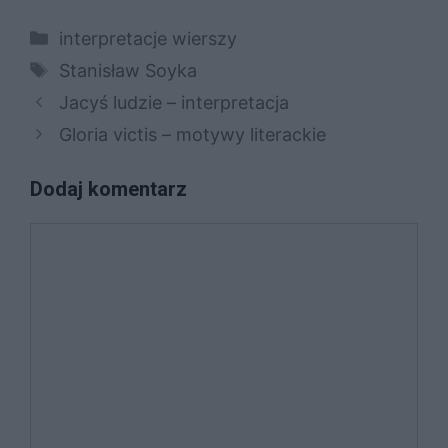
Kategorie
interpretacje wierszy
Tagi
Stanisław Soyka
Jacyś ludzie – interpretacja
Gloria victis – motywy literackie
Dodaj komentarz
Komentarz