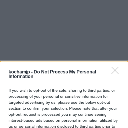
kochamjp -
Do Not Process My Personal
Information
If you wish to opt-out of the sale, sharing to third parties, or
processing of your personal or sensitive information for
targeted advertising by us, please use the below opt-out
section to confirm your selection. Please note that after your
Wzajemne wsparcie i zrozumienie
opt-out request is processed you may continue seeing
interest-based ads based on personal information utilized by
Kolejna zwrotka podkreśla fakt, że za bardzo
us or personal information disclosed to third parties prior to