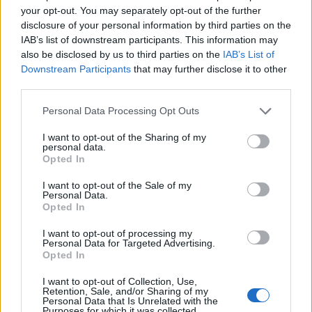
your opt-out. You may separately opt-out of the further
skupiamy się na problemach, polityce,
disclosure of your personal information by third parties on the
IAB’s list of downstream participants. This information may
konfliktach, a zapominamy, że życie jest
also be disclosed by us to third parties on the
IAB’s List of
krótkie i warto spożytkować energię na
Downstream Participants
that may further disclose it to other
third parties.
sprawach o wiele cenniejszych.
Oskarżamy
się wzajemnie i oceniamy, a tak naprawdę
Personal Data Processing Opt Outs
nikt z nas nie jest bez winy. Każdy człowiek
I want to opt-out of the Sharing of my
personal data.
ma coś na sumieniu i żałuje choć jednego
Opted In
czynu lub słów, dlatego nie powinniśmy być
I want to opt-out of the Sale of my
Personal Data.
wobec siebie tak surowi. Kiedy zamykamy się
Opted In
na siebie i patrzymy wrogo na innych,
I want to opt-out of processing my
oddalamy się od raju.
Personal Data for Targeted Advertising.
Opted In
I want to opt-out of Collection, Use,
W utworze wielokrotnie pada nawiązanie do
Retention, Sale, and/or Sharing of my
Personal Data that Is Unrelated with the
wiary i Boga, co w zestawieniu z tematyką
Purposes for which it was collected.