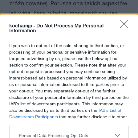
zróżnicowanej. Porusza ona takich aspektów
jak wina, kara, władza, moralność czy też
nawet baśniowość świata przedstawionego.
kochamjp -
Do Not Process My Personal
Information
Wszystkie te elementy razem skupiają się
przede wszystkim w głównym wątku, którym
If you wish to opt-out of the sale, sharing to third parties, or
jest tutaj
historia Balladyny
. Wszystko to z
processing of your personal or sensitive information for
targeted advertising by us, please use the below opt-out
kolei zostało opowiedziane zgodnie z
section to confirm your selection. Please note that after your
wyznacznikami, jakie obowiązywały artystów
opt-out request is processed you may continue seeing
interest-based ads based on personal information utilized by
w czasach epoki romantyzmu.
us or personal information disclosed to third parties prior to
your opt-out. You may separately opt-out of the further
disclosure of your personal information by third parties on the
Sprawdź także:
IAB’s list of downstream participants. This information may
also be disclosed by us to third parties on the
IAB’s List of
Downstream Participants
that may further disclose it to other
Balladyna – motywy literackie
third parties.
Mat­ka jako po­stać tra­gicz­na. Omów
Personal Data Processing Opt Outs