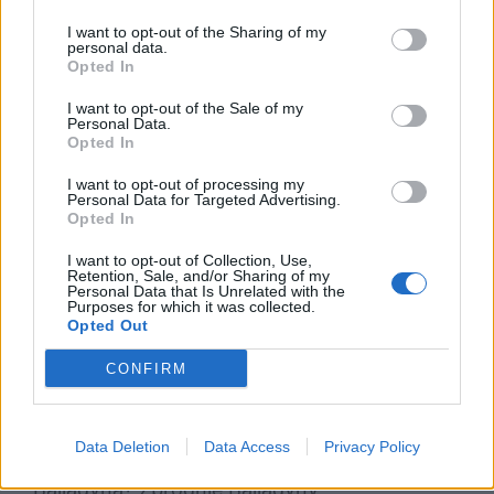
za­gad­nie­nie na pod­sta­wie Bal­la­dy­ny
I want to opt-out of the Sharing of my
Ju­liu­sza Sło­wac­kie­go. W swo­jej od­po­
personal data.
Opted In
wie­dzi uwzględ­nij rów­nież wy­bra­ny
kon­tekst.
I want to opt-out of the Sale of my
Personal Data.
Wina i kara w literaturze. Omów
Opted In
zagadnienie na podstawie „Balladyny”
I want to opt-out of processing my
Personal Data for Targeted Advertising.
Juliusza Słowackiego. W swojej
Opted In
odpowiedzi uwzględnij również
I want to opt-out of Collection, Use,
Retention, Sale, and/or Sharing of my
wybrany kontekst.
Personal Data that Is Unrelated with the
Purposes for which it was collected.
Fon Kostryn – charakterystyka
Opted Out
CONFIRM
Kategorie
opracowania
Tagi
Balladyna - opracowanie
Data Deletion
Data Access
Privacy Policy
Kogo, dlaczego i w jaki sposób zabiła
Balladyna? Zbrodnie Balladyny