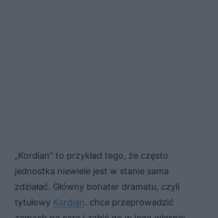
„Kordian” to przykład tego, że często
jednostka niewiele jest w stanie sama
zdziałać. Główny bohater dramatu, czyli
tytułowy
Kordian
. chce przeprowadzić
zamach na cara i zabić go w jego własnej