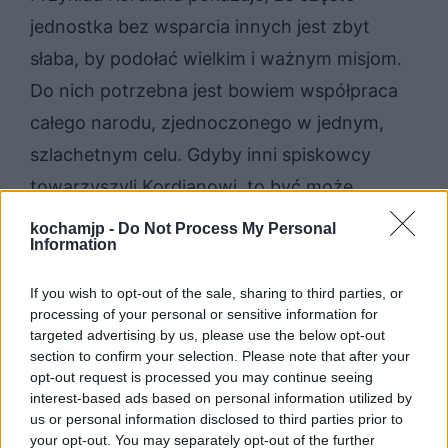
jednostka bez wsparcia innych jest zbyt
słaba, by podołać wielkim i ważnym misjom.
Do nich potrzebna jest bowiem współpraca
całego narodu, zjednoczonego w jednym,
szlachetnym celu. Gdyby inni spiskowcy
towarzyszyli Kordianowi, to być może
historia potoczyłaby się zupełnie inaczej.
kochamjp -
Do Not Process My Personal
Information
„Lalka” przedstawia pozytywistyczną ideę
If you wish to opt-out of the sale, sharing to third parties, or
narodu jako organizmu. Aby całość
processing of your personal or sensitive information for
targeted advertising by us, please use the below opt-out
pracowała bez przeszkód, potrzebne jest
section to confirm your selection. Please note that after your
zjednoczenie wszystkich organów, które się
opt-out request is processed you may continue seeing
interest-based ads based on personal information utilized by
wzajemnie uzupełniają. Tak też powinno
us or personal information disclosed to third parties prior to
działać społeczeństwo i wszystkie zawarte w
your opt-out. You may separately opt-out of the further