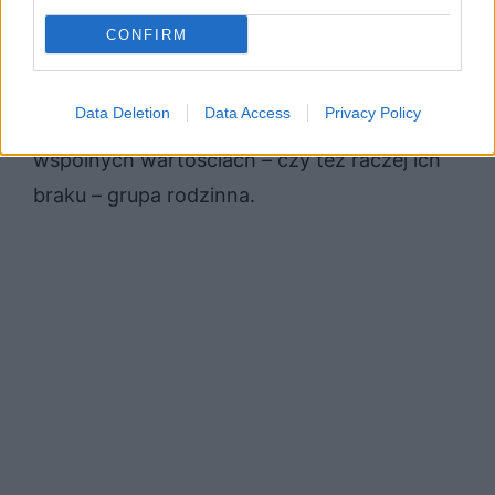
skazany na porażkę w starciu z siłą grupy,
CONFIRM
która nie chce ulegać jego wpływom.
Ostatecznie jego bunt kończy się dla niego
Data Deletion
Data Access
Privacy Policy
śmiercią, a zwycięża zjednoczona przy
wspólnych wartościach – czy też raczej ich
braku – grupa rodzinna.