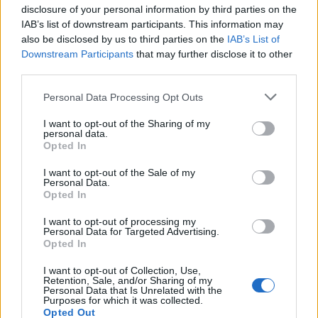
disclosure of your personal information by third parties on the
nim klasy, by ostatecznie wzmacniać
IAB’s list of downstream participants. This information may
państwo i uwolnić je spod wpływu zaborców.
also be disclosed by us to third parties on the
IAB’s List of
Downstream Participants
that may further disclose it to other
Jednak nie wszystkie grupy społeczne chcą
third parties.
ze sobą współpracować, co skutkuje tym, że
Personal Data Processing Opt Outs
naród zostaje osłabiony i ma mniejsze szanse
I want to opt-out of the Sharing of my
w starciu z zaborcami. Prus pokazuje tutaj, że
personal data.
Opted In
wspólnota i jej współpraca są bardzo ważne.
I want to opt-out of the Sale of my
Personal Data.
Samotnie przeciwko grupie działa główny
Opted In
bohater dramatu „Tango”, czyli
Artur
. Jako
I want to opt-out of processing my
Personal Data for Targeted Advertising.
jedyny z rodziny chce przywrócić dawny
Opted In
porządek społeczny, podczas gdy jego bliscy
I want to opt-out of Collection, Use,
Retention, Sale, and/or Sharing of my
wolą kultywować nieograniczoną wolność.
Personal Data that Is Unrelated with the
Purposes for which it was collected.
Artur działa zatem samotnie, jest więc
Opted Out