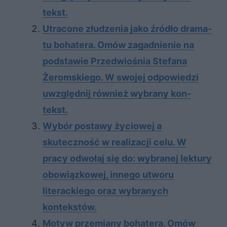
tekst.
Utra­co­ne złu­dze­nia jako źró­dło dra­ma­
tu bo­ha­te­ra. Omów za­gad­nie­nie na
pod­sta­wie Przed­wio­śnia Ste­fa­na
Żerom­skie­go. W swo­jej od­po­wie­dzi
uwzględ­nij rów­nież wy­bra­ny kon­
tekst.
Wybór postawy życiowej a
skuteczność w realizacji celu. W
pracy odwołaj się do: wybranej lektury
obowiązkowej, innego utworu
literackiego oraz wybranych
kontekstów.
Motyw przemiany bohatera. Omów