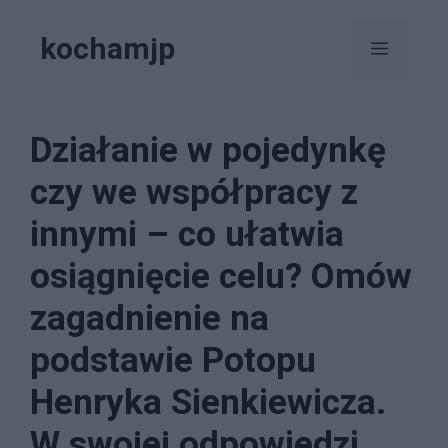
Przejdź
kochamjp
do
Menu
treści
Działanie w pojedynkę
czy we współpracy z
innymi – co ułatwia
osiągnięcie celu? Omów
zagadnienie na
podstawie Potopu
Henryka Sienkiewicza.
W swojej odpowiedzi