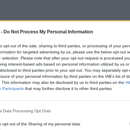
 -
Do Not Process My Personal Information
to opt-out of the sale, sharing to third parties, or processing of your per
formation for targeted advertising by us, please use the below opt-out s
r selection. Please note that after your opt-out request is processed y
eing interest-based ads based on personal information utilized by us or
eli, na przykład Geista, który marzy o tym, że
disclosed to third parties prior to your opt-out. You may separately opt-
wynajdzie dzięki nim metal lżejszy od
losure of your personal information by third parties on the IAB’s list of
. This information may also be disclosed by us to third parties on the
IA
 Izabela Łęcka, natomiast Wokulski nie wpisuje
Participants
that may further disclose it to other third parties.
yzny. Akcja rozgrywa się bowiem w czasie
l Data Processing Opt Outs
.
Kordian
to początkowo młody chłopiec,
o opt-out of the Sharing of my personal data.
ytuację ojczyzny. Marzy, że na przykład wizyta u