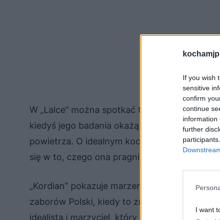
kochamjp
If you wish 
sensitive in
confirm you
continue se
W „Lalce” można spotkać także innych marzyci
information 
kiedyś jego badania okażą się być sukcesem i 
further disc
participants
powietrza. O idealnym kochanku marzy z kolei
Downstream 
się w to, czego ona pragnie.
„Kordian” pokazuje marzenie o wolności ojcz
Persona
zaborów Polski, kiedy to zniknęła ona z mapy
I want t
idealista i marzyciel, który pragnie zmienić s