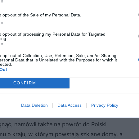
In
ienią coś w sytuacji jego kraju.
o opt-out of the Sale of my Personal Data.
In
ię z rzeczywistością. Papież nie ma zamiaru
to opt-out of processing my Personal Data for Targeted
owiem na wpływach i aprobacie potężnego cara,
ing.
In
ez niego. Na dodatek straszy także Polaków
o opt-out of Collection, Use, Retention, Sale, and/or Sharing
 próbowali się buntować. Marzenie Kordiana o
ersonal Data that Is Unrelated with the Purposes for which it
lected.
 szans się spełnić. Przykra rzeczywistość
Out
st samotny i tak też musi działać. Efektem jego
CONFIRM
walczyć, samodzielnie zabijając cara.
 wolnej ojczyźnie, tym razem w przypadku
Data Deletion
Data Access
Privacy Policy
 nigdy do niej już nie udało mu się wrócić. Baryka
gnąć, namówił także na powrót do Polski
mu o kraju, w którym powstają szklane domy, a