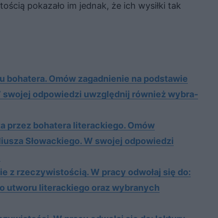
tością pokazało im jednak, że ich wysiłki tak
tu bo­ha­te­ra. Omów za­gad­nie­nie na pod­sta­wie
 swo­jej od­po­wie­dzi uwzględ­nij rów­nież wy­bra­
ta przez bohatera literackiego. Omów
liusza Słowackiego. W swojej odpowiedzi
.
e z rzeczywistością. W pracy odwołaj się do:
o utworu literackiego oraz wybranych