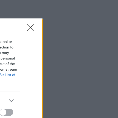
sonal or
ection to
ou may
 personal
out of the
 downstream
B’s List of