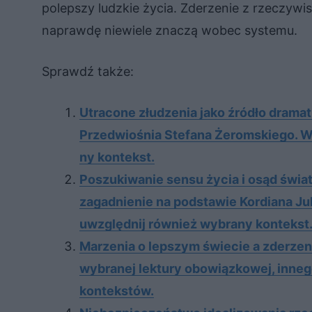
polepszy ludzkie życia. Zderzenie z rzeczywis
naprawdę niewiele znaczą wobec systemu.
Sprawdź także:
Utra­co­ne złu­dze­nia jako źró­dło dra­ma­
Przed­wio­śnia Ste­fa­na Żerom­skie­go. W
ny kon­tekst.
Poszukiwanie sensu życia i osąd świa
zagadnienie na podstawie Kordiana Ju
uwzględnij również wybrany kontekst
Marzenia o lepszym świecie a zderzeni
wybranej lektury obowiązkowej, inneg
kontekstów.