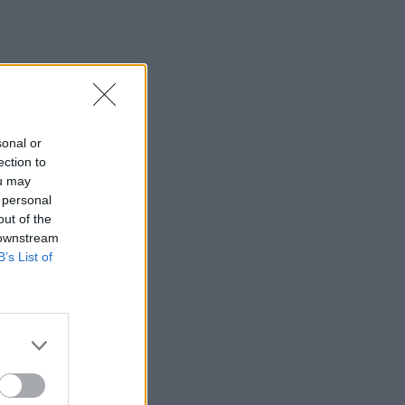
sonal or
ection to
ou may
 personal
out of the
 downstream
B’s List of