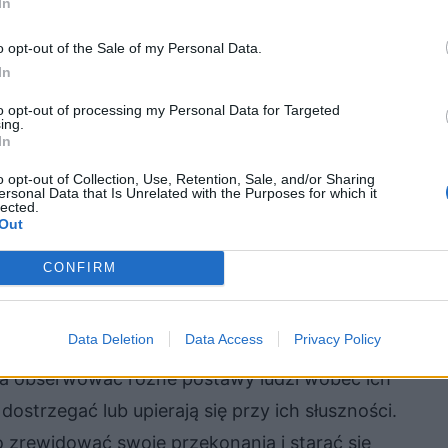
In
 początkowo awanturnikiem i hulaką, który
o opt-out of the Sale of my Personal Data.
gł też wierność Radziwiłłom w trakcie potopu
In
jcami Polski. Kmicic popełnił więc wiele błędów,
to opt-out of processing my Personal Data for Targeted
ing.
h przez bliskich. Kmicic jednak zrozumiał
In
wości się dopuścił. Zamiast przy nich trwać,
o opt-out of Collection, Use, Retention, Sale, and/or Sharing
 swoją zdradę. W wyniku tego niemal poświęcił
ersonal Data that Is Unrelated with the Purposes for which it
lected.
ie samodzielnie wysadził armatę. Kmicic jest
Out
 i stara się je naprawić. Nie upiera się przy
CONFIRM
zialność. Dlatego też zostają mu one
Data Deletion
Data Access
Privacy Policy
na obserwować różne postawy ludzi wobec ich
dostrzegać lub upierają się przy ich słuszności.
to zrewidować swoje przekonania i starać się