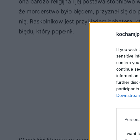
ona bardzo religijna i jej postawa stopniowo
że morderstwo było błędem, przyznał się do po
nią. Raskolnikow jest przykładem bohatera, 
błędu, który popełnił.
kochamjp
If you wish 
sensitive in
confirm you
continue se
information 
further disc
participants
Downstream 
Persona
I want t
W polskiej literaturze znany z kolei jest przy