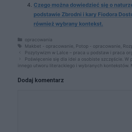
Cze­go moż­na do­wie­dzieć się o na­tu­rze 
pod­sta­wie Zbrod­ni i kary Fio­do­ra Do­st
rów­nież wy­bra­ny kon­tekst.
Kategorie
opracowania
Tagi
Makbet - opracowanie
,
Potop - opracowanie
,
Roz
Pozytywizm w Lalce – praca u podstaw i praca or
Poświęcenie się dla idei a osobiste szczęście. W
innego utworu literackiego i wybranych kontekstów.
Dodaj komentarz
Komentarz