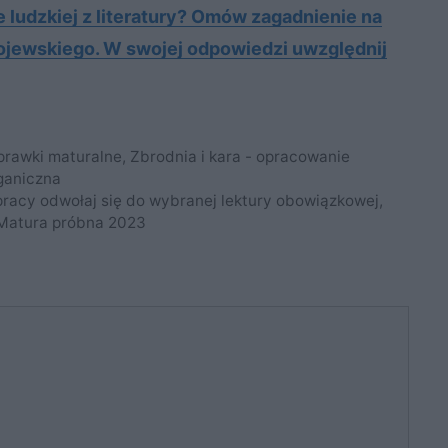
ludz­kiej z li­te­ra­tu­ry? Omów za­gad­nie­nie na
o­jew­skie­go. W swo­jej od­po­wie­dzi uwzględ­nij
prawki maturalne
,
Zbrodnia i kara - opracowanie
ganiczna
 pracy odwołaj się do wybranej lektury obowiązkowej,
 Matura próbna 2023