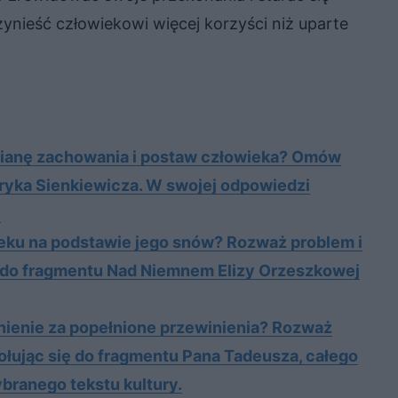
ynieść człowiekowi więcej korzyści niż uparte
a­nę za­cho­wa­nia i po­staw czło­wie­ka? Omów
ry­ka Sien­kie­wi­cza. W swo­jej od­po­wie­dzi
.
e­ku na pod­sta­wie jego snów? Roz­waż pro­blem i
 się do frag­men­tu Nad Niemnem Elizy Orzeszkowej
nienie za popełnione przewinienia? Rozważ
ołując się do fragmentu Pana Tadeusza, całego
branego tekstu kultury.