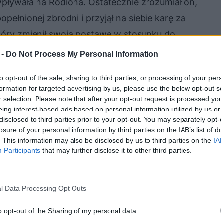
 wpływała na Rodiona. Ostatecznie zrozumiał on,
pełnionej zbrodni i przyjął na siebie karę za
który zmienił swoją postawę w stosunku do
 -
Do Not Process My Personal Information
to opt-out of the sale, sharing to third parties, or processing of your per
formation for targeted advertising by us, please use the below opt-out s
r selection. Please note that after your opt-out request is processed y
eing interest-based ads based on personal information utilized by us or
disclosed to third parties prior to your opt-out. You may separately opt-
losure of your personal information by third parties on the IAB’s list of
. This information may also be disclosed by us to third parties on the
IA
Participants
that may further disclose it to other third parties.
l Data Processing Opt Outs
o opt-out of the Sharing of my personal data.
padek
Andrzeja Kmicica
z powieści Henryka