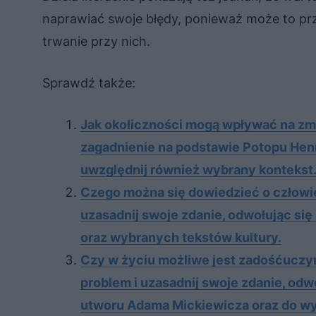
naprawiać swoje błędy, ponieważ może to prz
trwanie przy nich.
Sprawdź także:
Jak oko­licz­no­ści mogą wpły­wać na zmi
za­gad­nie­nie na pod­sta­wie Po­to­pu Hen­
uwzględ­nij rów­nież wy­bra­ny kon­tekst
Cze­go moż­na się do­wie­dzieć o czło­wi
uza­sad­nij swo­je zda­nie, od­wo­łu­jąc
oraz wy­bra­nych tek­stów kul­tu­ry.
Czy w życiu możliwe jest zadośćuczy
problem i uzasadnij swoje zdanie, odw
utworu Adama Mickiewicza oraz do wy