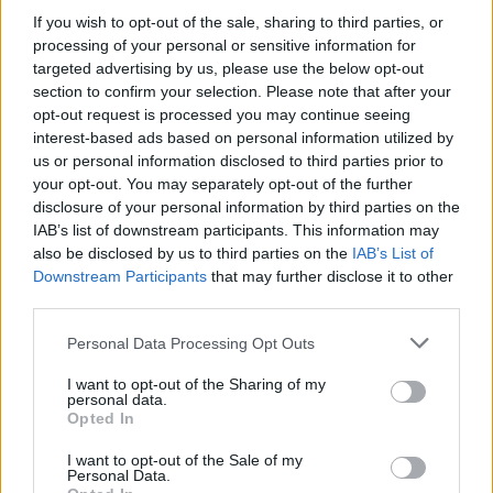
źródła upatrywał w rewolucji i upadku
If you wish to opt-out of the sale, sharing to third parties, or
dawnych obyczajów. Pokazywał, że ludzie
processing of your personal or sensitive information for
targeted advertising by us, please use the below opt-out
pozbawieni jasnych reguł i obowiązków
section to confirm your selection. Please note that after your
gnuśnieją i nie potrafią samodzielnie
opt-out request is processed you may continue seeing
interest-based ads based on personal information utilized by
utrzymać żadnej dyscypliny. Widział w tym
us or personal information disclosed to third parties prior to
your opt-out. You may separately opt-out of the further
słabość, którą bezwzględnie mieli
disclosure of your personal information by third parties on the
wykorzystać brutalni ludzie z nizin, tacy jak
IAB’s list of downstream participants. This information may
also be disclosed by us to third parties on the
IAB’s List of
Edek, który zabił
Artura
i przejął władzę w
Downstream Participants
that may further disclose it to other
rodzinie. Dramat w sposób groteskowy
third parties.
pokazuje więc stan polskiej inteligencji i jej
Personal Data Processing Opt Outs
stopniowy upadek. To także ostrzeżenie dla
I want to opt-out of the Sharing of my
ludzi, którzy nie rozumieją, że pewne
personal data.
Opted In
ograniczenia są w życiu konieczne.
I want to opt-out of the Sale of my
Personal Data.