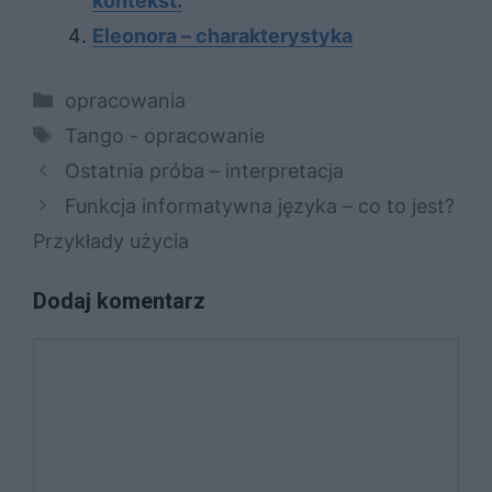
kontekst.
Eleonora – charakterystyka
Kategorie
opracowania
Tagi
Tango - opracowanie
Ostatnia próba – interpretacja
Funkcja informatywna języka – co to jest?
Przykłady użycia
Dodaj komentarz
Komentarz