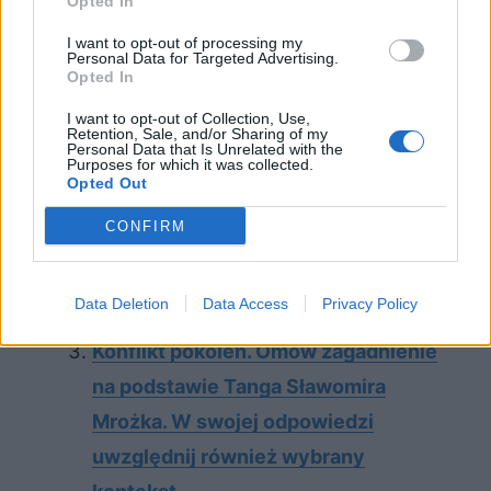
Opted In
Sprawdź także:
I want to opt-out of processing my
Personal Data for Targeted Advertising.
Jak bunt i sa­mot­ność kształ­tu­ją bo­ha­
Opted In
te­ra li­te­rac­kie­go? Omów za­gad­nie­nie
I want to opt-out of Collection, Use,
Retention, Sale, and/or Sharing of my
na pod­sta­wie Przed­wio­śnia Ste­fa­na
Personal Data that Is Unrelated with the
Purposes for which it was collected.
Żerom­skie­go. W swo­jej od­po­wie­dzi
Opted Out
uwzględ­nij rów­nież wy­bra­ny kon­
CONFIRM
tekst.
Jak można zinterpretować
Data Deletion
Data Access
Privacy Policy
zakończenie Tanga?
Konflikt pokoleń. Omów zagadnienie
na podstawie Tanga Sławomira
Mrożka. W swojej odpowiedzi
uwzględnij również wybrany