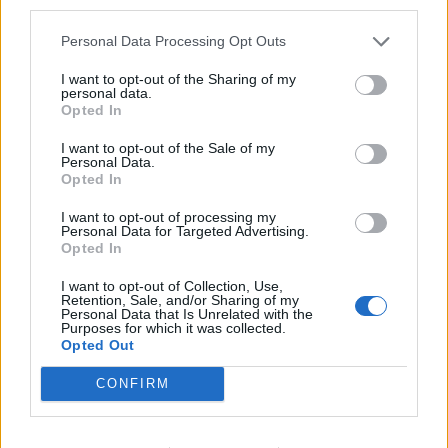
third parties.
Sprawdź także:
Personal Data Processing Opt Outs
Ismena – charakterystyka
I want to opt-out of the Sharing of my
personal data.
Antygona – charakterystyka
Opted In
Charakterystyka porównawcza
I want to opt-out of the Sale of my
Antygony i Ismeny
Personal Data.
Opted In
Prawo boskie czy prawo ludzkie? Kto
I want to opt-out of processing my
Twoim zdaniem ma rację – Kreon czy
Personal Data for Targeted Advertising.
Opted In
Antygona?
I want to opt-out of Collection, Use,
Retention, Sale, and/or Sharing of my
Kategorie
Personal Data that Is Unrelated with the
opracowania
Purposes for which it was collected.
Opted Out
Tagi
Antygona - opracowanie
Zygmunt Krasiński nazwał Lillę Wenedę
CONFIRM
„Antygoną słowiańską”. Czy zgadzasz się na
takie określenie? Jakie są podobieństwa, a