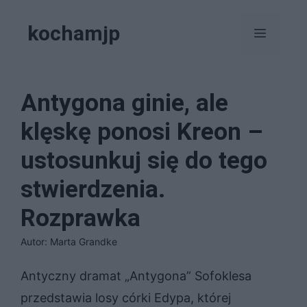
Przejdź
kochamjp
do
Menu
treści
Antygona ginie, ale
klęskę ponosi Kreon –
ustosunkuj się do tego
stwierdzenia.
Rozprawka
Autor: Marta Grandke
Antyczny dramat „Antygona” Sofoklesa
przedstawia losy córki Edypa, której