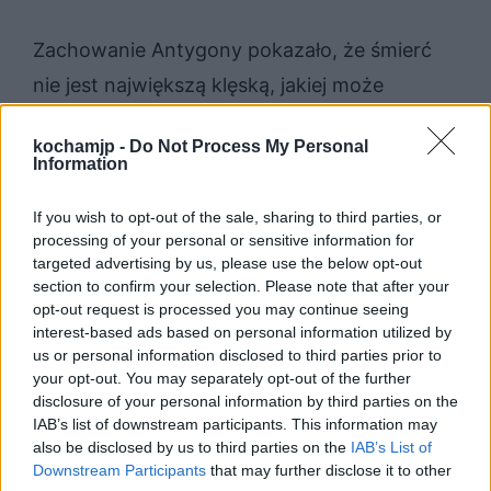
Zachowanie Antygony pokazało, że śmierć
nie jest największą klęską, jakiej może
doświadczyć człowiek. Kreon przeżył, ale
kochamjp -
Do Not Process My Personal
wszystkie ważne dla niego aspekty zostały
Information
mu odebrane. Stracił żonę i syna, jego
If you wish to opt-out of the sale, sharing to third parties, or
autorytet został podważony, a racja
processing of your personal or sensitive information for
zachwiana. To pokazuje, że wyższe,
targeted advertising by us, please use the below opt-out
section to confirm your selection. Please note that after your
szlachetne racje ostatecznie z każdej
opt-out request is processed you may continue seeing
potyczki wyjdą zwycięsko, co udowodniła
interest-based ads based on personal information utilized by
us or personal information disclosed to third parties prior to
swoim życiem główna bohaterka dramatu,
your opt-out. You may separately opt-out of the further
poświęcając wszystko w ich imię i odnosząc
disclosure of your personal information by third parties on the
IAB’s list of downstream participants. This information may
moralne zwycięstwo.
also be disclosed by us to third parties on the
IAB’s List of
Downstream Participants
that may further disclose it to other