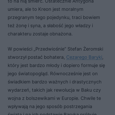
to na nią śmierć. Ostatecznie Antygona
umiera, ale to Kreon jest moralnym
przegranym tego pojedynku, traci bowiem
też żonę i syna, a słabość jego władzy i
charakteru zostaje obnażona.
W powieści „Przedwiośnie” Stefan Żeromski
stworzył postać bohatera,
Cezarego Baryki
,
który jest bardzo młody i dopiero formuje się
jego światopogląd. Równocześnie jest on
świadkiem bardzo ważnych i drastycznych
wydarzeń, takich jak rewolucja w Baku czy
wojna z bolszewikami w Europie. Chwile te
wpływają na jego sposób postrzegania
świata i na ich podstawie Baryka próbuje