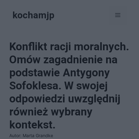
Przejdź
kochamjp
do
Menu
treści
Konflikt racji moralnych.
Omów zagadnienie na
podstawie Antygony
Sofoklesa. W swojej
odpowiedzi uwzględnij
również wybrany
kontekst.
Autor: Marta Grandke