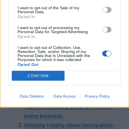
Sprawdź także:
I want to opt-out of the Sale of my
Personal Data.
Opted In
Prawa boskie a prawa ludzkie. Omów
I want to opt-out of processing my
Personal Data for Targeted Advertising.
zagadnienie na podstawie Antygony
Opted In
Sofoklesa. W swojej odpowiedzi
I want to opt-out of Collection, Use,
uwzględnij również wybrany
Retention, Sale, and/or Sharing of my
Personal Data that Is Unrelated with the
Purposes for which it was collected.
kontekst.
Opted Out
Woj­na i re­wo­lu­cja jako źró­dło skraj­
CONFIRM
nych do­świad­czeń czło­wie­ka. Omów
za­gad­nie­nie na pod­sta­wie Przed­wio­
Data Deletion
Data Access
Privacy Policy
śnia Ste­fa­na Żerom­skie­go. W swo­jej
od­po­wie­dzi uwzględ­nij rów­nież wy­
bra­ny kon­tekst.
Uto­pij­ny i re­al­ny ob­raz rze­czy­wi­sto­