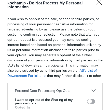
trakcie walnej bitwy w Litwinami, przez co
kochamjp -
Do Not Process My Personal
Information
zakon poniósł klęskę, odkryto tożsamość
Wallenroda i skazano go na śmierć. Konrad
If you wish to opt-out of the sale, sharing to third parties, or
sprzeniewierzył się także cnotom rycerskim,
processing of your personal or sensitive information for
targeted advertising by us, please use the below opt-out
które powinien był w sobie pielęgnować. Po
section to confirm your selection. Please note that after your
tych wydarzeniach popełnił samobójstwo.
opt-out request is processed you may continue seeing
interest-based ads based on personal information utilized by
us or personal information disclosed to third parties prior to
Konflikt racji moralnych często stanowi dla
your opt-out. You may separately opt-out of the further
disclosure of your personal information by third parties on the
człowieka punkt zwrotny w jego życiu i jest
IAB’s list of downstream participants. This information may
okazją do przemyślenia tego, co jest dla
also be disclosed by us to third parties on the
IAB’s List of
Downstream Participants
that may further disclose it to other
niego naprawdę ważne. Zdarza się, że
third parties.
bohaterowie literaccy nie wychodzą z takiej
Personal Data Processing Opt Outs
konfrontacji zwycięsko i płacą życiem za
I want to opt-out of the Sharing of my
swoje wartości.
personal data.
Opted In