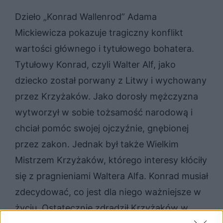
Dzieło „Konrad Wallenrod” Adama
Mickiewicza pokazuje tragiczny konflikt
wartości głównego i tytułowego bohatera.
Tytułowy Konrad, czyli Walter Alf, jako
dziecko został porwany z Litwy i wychowany
przez Krzyżaków. Jako dorosły mężczyzna
wytworzył w sobie tożsamość narodową i
chciał pomóc swojej ojczyźnie, gnębionej
przez zakon. Jednak był także Wielkim
Mistrzem Krzyżaków, którego interesy kłóciły
się z pragnieniami Waltera Alfa. Konrad musiał
zdecydować, co jest dla niego ważniejsze w
życiu. Ostatecznie zdradził Krzyżaków w