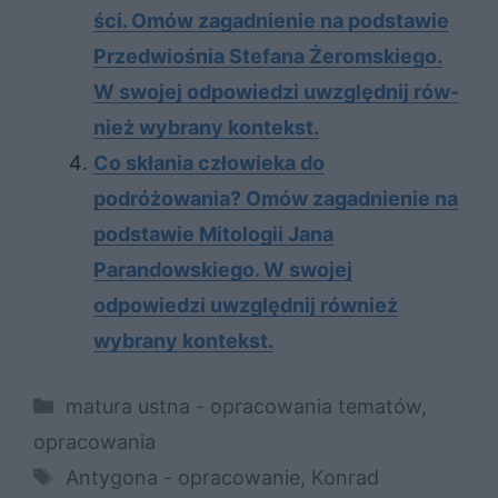
ści. Omów za­gad­nie­nie na pod­sta­wie
Przed­wio­śnia Ste­fa­na Żerom­skie­go.
W swo­jej od­po­wie­dzi uwzględ­nij rów­
nież wy­bra­ny kon­tekst.
Co skłania człowieka do
podróżowania? Omów zagadnienie na
podstawie Mitologii Jana
Parandowskiego. W swojej
odpowiedzi uwzględnij również
wybrany kontekst.
Kategorie
matura ustna - opracowania tematów
,
opracowania
Tagi
Antygona - opracowanie
,
Konrad