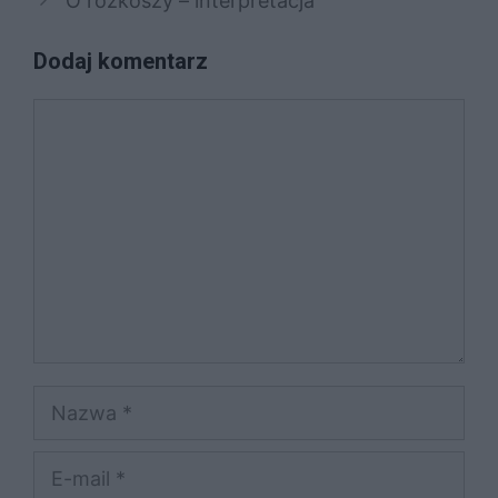
O rozkoszy – interpretacja
Dodaj komentarz
Komentarz
Nazwa
E-