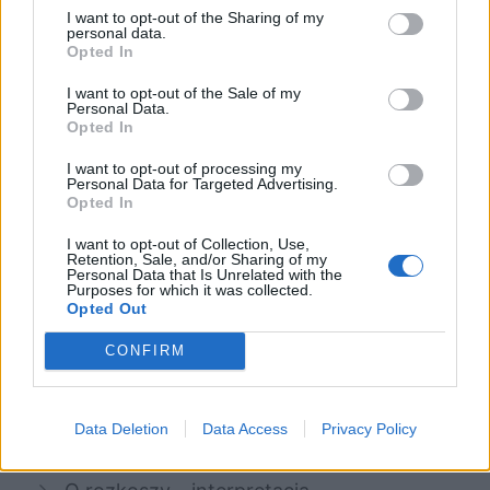
I want to opt-out of the Sharing of my
personal data.
Symbolika w Przedwiośniu
Opted In
Jadwiga Baryka – charakterystyka
I want to opt-out of the Sale of my
Personal Data.
Wanda Okszyńska – charakterystyka
Opted In
Róż­ni­ce i po­dzia­ły spo­łecz­ne jako źró­
I want to opt-out of processing my
dło kon­flik­tów. Omów za­gad­nie­nie na
Personal Data for Targeted Advertising.
Opted In
pod­sta­wie Przed­wio­śnia Ste­fa­na
I want to opt-out of Collection, Use,
Żerom­skie­go. W swo­jej od­po­wie­dzi
Retention, Sale, and/or Sharing of my
Personal Data that Is Unrelated with the
uwzględ­nij rów­nież wy­bra­ny kon­
Purposes for which it was collected.
Opted Out
tekst.
CONFIRM
Kategorie
opracowania
Tagi
Przedwiośnie - opracowanie
Data Deletion
Data Access
Privacy Policy
Rola miłości w życiu Cezarego Baryki