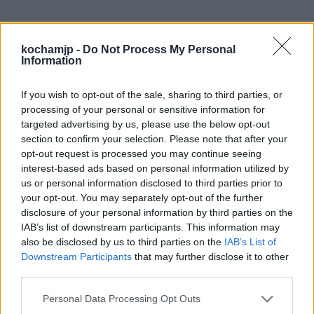
kochamjp -
Do Not Process My Personal
Information
Jak widać, Baryka dzieli wiele cech z
If you wish to opt-out of the sale, sharing to third parties, or
bohaterami znanymi z epoki romantyzmu.
processing of your personal or sensitive information for
Jest wrażliwy, skonfliktowany ze światem i
targeted advertising by us, please use the below opt-out
section to confirm your selection. Please note that after your
odznacza się – często naiwnym – idealizmem.
opt-out request is processed you may continue seeing
Wszystko to sprawia, że ma on więcej
interest-based ads based on personal information utilized by
us or personal information disclosed to third parties prior to
wspólnego z romantykami niż z
your opt-out. You may separately opt-out of the further
modernistami i można powiedzieć, że jest
disclosure of your personal information by third parties on the
IAB’s list of downstream participants. This information may
wykreowany na wzór takich bohaterów jak
also be disclosed by us to third parties on the
IAB’s List of
Konrad czy Kordian.
Downstream Participants
that may further disclose it to other
third parties.
Sprawdź także:
Personal Data Processing Opt Outs