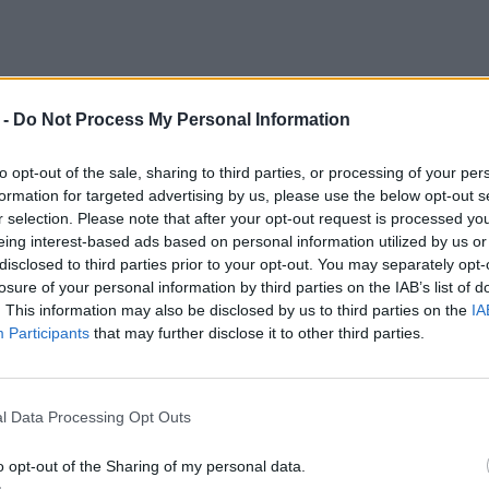
 -
Do Not Process My Personal Information
to opt-out of the sale, sharing to third parties, or processing of your per
formation for targeted advertising by us, please use the below opt-out s
r selection. Please note that after your opt-out request is processed y
eing interest-based ads based on personal information utilized by us or
iata metafizycznego, przez Piekło, Czyściec i
disclosed to third parties prior to your opt-out. You may separately opt-
ak wygląda życie w zaświatach i podąża za
losure of your personal information by third parties on the IAB’s list of
. This information may also be disclosed by us to third parties on the
IA
 płaszczyzna realistyczna i fantastyczna
Participants
that may further disclose it to other third parties.
wyprawy Dante zdaje się poznawać prawdę na
go, co czeka człowieka po śmierci i w jaki sposób
będzie go potem czekało przez całą wieczność.
l Data Processing Opt Outs
o opt-out of the Sharing of my personal data.
prawia swoje zachowanie, wędruje bowiem od