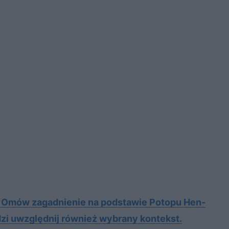
. Omów za­gad­nie­nie na pod­sta­wie Po­to­pu Hen­
­dzi uwzględ­nij rów­nież wy­bra­ny kon­tekst.