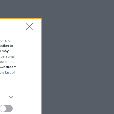
sonal or
ection to
ou may
 personal
out of the
 downstream
B’s List of