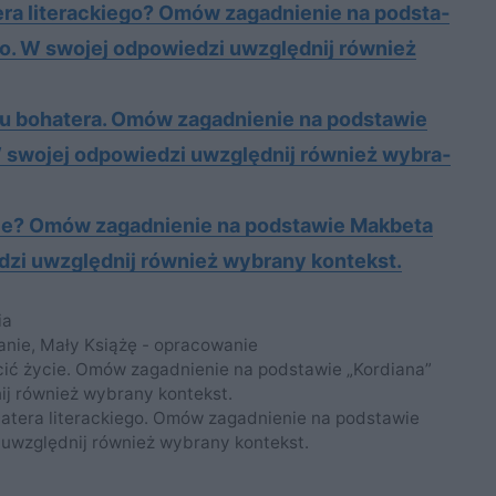
e­ra li­te­rac­kie­go? Omów za­gad­nie­nie na pod­sta­
o. W swo­jej od­po­wie­dzi uwzględ­nij rów­nież
tu bo­ha­te­ra. Omów za­gad­nie­nie na pod­sta­wie
 swo­jej od­po­wie­dzi uwzględ­nij rów­nież wy­bra­
ie? Omów zagadnienie na podstawie Makbeta
dzi uwzględnij również wybrany kontekst.
ia
anie
,
Mały Książę - opracowanie
ęcić życie. Omów zagadnienie na podstawie „Kordiana”
ij również wybrany kontekst.
hatera literackiego. Omów zagadnienie na podstawie
 uwzględnij również wybrany kontekst.