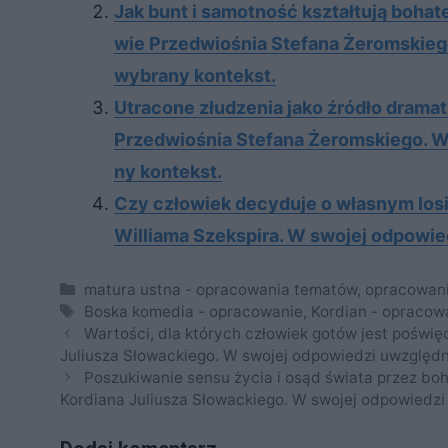
Jak bunt i sa­mot­ność kształ­tu­ją bo­ha­t
wie Przed­wio­śnia Ste­fa­na Żerom­skie­g
wy­bra­ny kon­tekst.
Utra­co­ne złu­dze­nia jako źró­dło dra­ma­
Przed­wio­śnia Ste­fa­na Żerom­skie­go. W
ny kon­tekst.
Czy człowiek decyduje o własnym los
Williama Szekspira. W swojej odpowie
Kategorie
matura ustna - opracowania tematów
,
opracowan
Tagi
Boska komedia - opracowanie
,
Kordian - opracow
Wartości, dla których człowiek gotów jest poświ
Juliusza Słowackiego. W swojej odpowiedzi uwzględn
Poszukiwanie sensu życia i osąd świata przez bo
Kordiana Juliusza Słowackiego. W swojej odpowiedzi