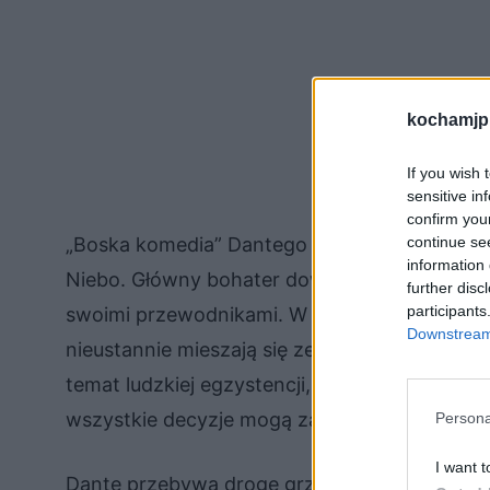
kochamjp
If you wish 
sensitive in
confirm you
continue se
„Boska komedia” Dantego to podróż w głąb św
information 
Niebo. Główny bohater dowiaduje się więc, j
further disc
participants
swoimi przewodnikami. W czasie jego podróży
Downstream 
nieustannie mieszają się ze sobą. Podczas 
temat ludzkiej egzystencji, jej natury oraz te
wszystkie decyzje mogą zaważyć na tym, co 
Persona
I want t
Dante przebywa drogę grzesznika, który na