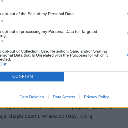
In
symbolizującego zbawienie. Podróżuje więc nie
o opt-out of the Sale of my Personal Data.
wewnętrzną ścieżkę samodoskonalenia się, co
In
to opt-out of processing my Personal Data for Targeted
ing.
In
rzeczywista wędrówka oznacza też wyprawę do
o opt-out of Collection, Use, Retention, Sale, and/or Sharing
uszy. Mały Książę opuszcza bowiem swoją
ersonal Data that Is Unrelated with the Purposes for which it
lected.
rozumieć się ze swoją towarzyszką, różą. Podczas
Out
spektywy innych ludzi. Często są one dla niego
CONFIRM
dzi, że inni widzą rzeczywistość w zupełnie
o doświadczenia. Spotkanie lisa na jednej z
Data Deletion
Data Access
Privacy Policy
ążę uczy się zupełnie inaczej postrzegać takie
. Chłopiec dojrzewa więc wewnętrznie i zaczyna
je, dzięki czemu wraca do róży, którą