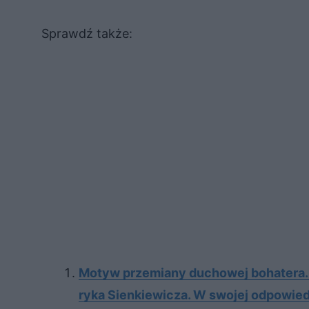
Sprawdź także:
Mo­tyw prze­mia­ny du­cho­wej bo­ha­te­ra
ry­ka Sien­kie­wi­cza. W swo­jej od­po­wie