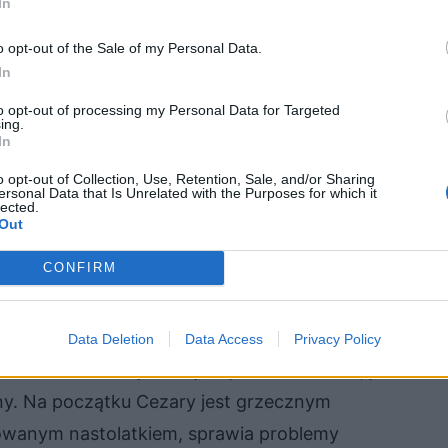
In
 miasto i jego obraz. Akcja dzieła rozpoczyna
o opt-out of the Sale of my Personal Data.
arego Baryki. Można je właściwie nazwać jego
In
 a Polskę znał jedynie z opowieści swojego
to opt-out of processing my Personal Data for Targeted
ing.
ta – na początku Baku jest piękne i bogate,
In
o dzięki złożom ropy naftowej. W wyniku
o opt-out of Collection, Use, Retention, Sale, and/or Sharing
ersonal Data that Is Unrelated with the Purposes for which it
ego ulice spłynęły krwią mordowanych
lected.
Out
 obróciło się ono w niebezpieczne ruiny. Miasto
CONFIRM
Data Deletion
Data Access
Privacy Policy
jest bardzo młodą osobą, czytelnik ma okazję do
y. Na początku Cezary jest grzecznym
towanym nastolatkiem, sprawia problemy