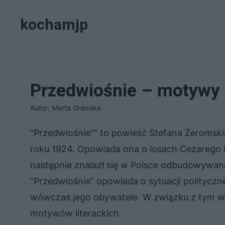
Przejdź
kochamjp
do
treści
Przedwiośnie – motywy l
Autor: Marta Grandke
“Przedwiośnie”” to powieść Stefana Żeromski
roku 1924. Opowiada ona o losach Cezarego Ba
następnie znalazł się w Polsce odbudowywanej
“Przedwiośnie” opowiada o sytuacji polityczne
wówczas jego obywatele. W związku z tym w
motywów literackich.