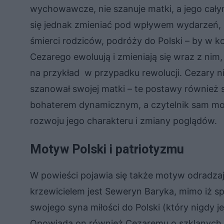
wychowawcze, nie szanuje matki, a jego cały
się jednak zmieniać pod wpływem wydarzeń, k
śmierci rodziców, podróży do Polski – by w k
Cezarego ewoluują i zmieniają się wraz z nim,
na przykład w przypadku rewolucji. Cezary nie
szanował swojej matki – te postawy również s
bohaterem dynamicznym, a czytelnik sam mo
rozwoju jego charakteru i zmiany poglądów.
Motyw Polski i patriotyzmu
W powieści pojawia się także motyw odradzają
krzewicielem jest Seweryn Baryka, mimo iż s
swojego syna miłości do Polski (który nigdy je
Opowiada on również Cezaremu o szklanych d