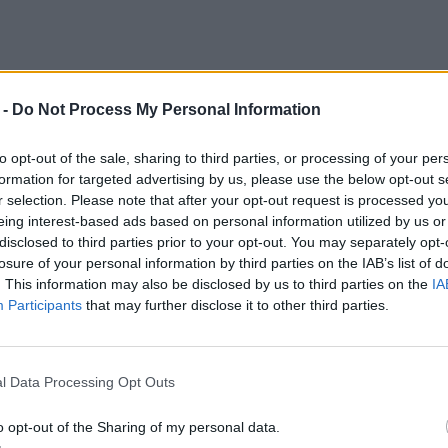
 -
Do Not Process My Personal Information
n związany z ojcem.
Seweryn Baryka
spędził
to opt-out of the sale, sharing to third parties, or processing of your per
formation for targeted advertising by us, please use the below opt-out s
wychowanie syna na patriotę – dbał o jego
r selection. Please note that after your opt-out request is processed y
lsku. To właśnie obecność ojca trzymała
eing interest-based ads based on personal information utilized by us or
disclosed to third parties prior to your opt-out. You may separately opt-
jnę syn opuścił się w nauce, nie okazywał
losure of your personal information by third parties on the IAB’s list of
oblemy wychowawcze. Seweryn powrócił jednak
. This information may also be disclosed by us to third parties on the
IA
Participants
that may further disclose it to other third parties.
m do Polski. Niestety – straszy już i
z z jego śmiercią zamknął się w życiu
ić sobie sam, zabrakło mu najważniejszej opoki.
l Data Processing Opt Outs
o opt-out of the Sharing of my personal data.