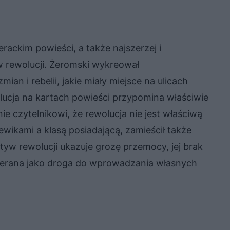
ackim powieści, a także najszerzej i
yw rewolucji. Żeromski wykreował
mian i rebelii, jakie miały miejsce na ulicach
ucja na kartach powieści przypomina właściwie
ie czytelnikowi, że rewolucja nie jest właściwą
ewikami a klasą posiadającą, zamieścił także
yw rewolucji ukazuje grozę przemocy, jej brak
bierana jako droga do wprowadzania własnych