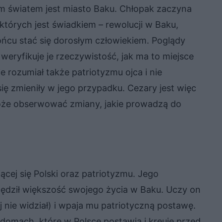
m światem jest miasto Baku. Chłopak zaczyna
tórych jest świadkiem – rewolucji w Baku,
ońcu stać się dorosłym człowiekiem. Poglądy
 weryfikuje je rzeczywistość, jak ma to miejsce
 rozumiał także patriotyzmu ojca i nie
ię zmieniły w jego przypadku. Cezary jest więc
że obserwować zmiany, jakie prowadzą do
cej się Polski oraz patriotyzmu. Jego
pędził większość swojego życia w Baku. Uczy on
j nie widział) i wpaja mu patriotyczną postawę.
omach, które w Polsce postawią i kreuje przed