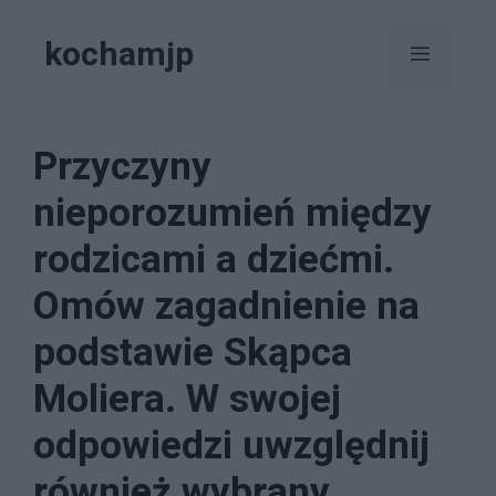
Przejdź
kochamjp
do
Menu
treści
Przyczyny
nieporozumień między
rodzicami a dziećmi.
Omów zagadnienie na
podstawie Skąpca
Moliera. W swojej
odpowiedzi uwzględnij
również wybrany