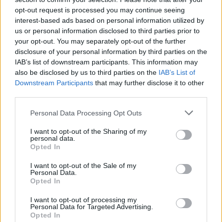
stara się ukryć czyny Zbyszka, by nie
opt-out request is processed you may continue seeing
zaszkodzić swojej opinii publicznej. Nie
interest-based ads based on personal information utilized by
us or personal information disclosed to third parties prior to
obchodzi jej sam czyn, jedynie jego
your opt-out. You may separately opt-out of the further
disclosure of your personal information by third parties on the
konsekwencje i na tym właśnie zasadza się jej
IAB’s list of downstream participants. This information may
hipokryzja. Wszystko powinno zostać w
also be disclosed by us to third parties on the
IAB’s List of
Downstream Participants
that may further disclose it to other
rodzinie według Dulskiej i ta jej postawa
third parties.
prowadzi do ciągłych nieporozumień między
Personal Data Processing Opt Outs
nią a synem.
I want to opt-out of the Sharing of my
personal data.
„Tango” to konflikt między Arturem,
Opted In
pragnącym żyć w ładzie i porządku, zgodnie
I want to opt-out of the Sale of my
Personal Data.
z zasadami, a jego rodzicami, Stomilem i
Opted In
Eleonorą, ludźmi do reszty wyzwolonymi,
I want to opt-out of processing my
Personal Data for Targeted Advertising.
którzy obalili dawny kształt świata i
Opted In