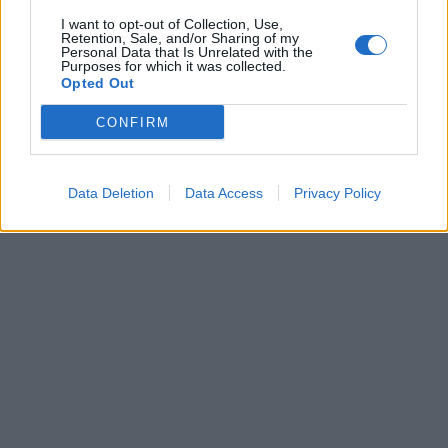
zaprowadzili na nim wolność absolutną.
I want to opt-out of Collection, Use,
Przez ich działania Artur nie ma się przeciwko
Retention, Sale, and/or Sharing of my
Personal Data that Is Unrelated with the
Purposes for which it was collected.
czemu buntować, zatem wchodzi w konflikt
Opted Out
z rodzicami i domaga się przywrócenia
CONFIRM
dawnych obyczajów i reguł. Kończy się to dla
niego śmiercią, ponieważ jako jedyny walczył
Data Deletion
Data Access
Privacy Policy
o zmianę.