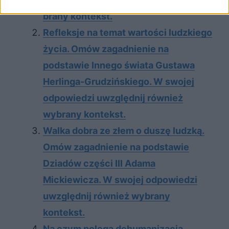
bra­ny kon­tekst.
Refleksje na temat wartości ludzkiego
życia. Omów zagadnienie na
podstawie Innego świata Gustawa
Herlinga-Grudzińskiego. W swojej
odpowiedzi uwzględnij również
wybrany kontekst.
Walka dobra ze złem o duszę ludzką.
Omów zagadnienie na podstawie
Dziadów części III Adama
Mickiewicza. W swojej odpowiedzi
uwzględnij również wybrany
kontekst.
Na czym polega dehumanizacja