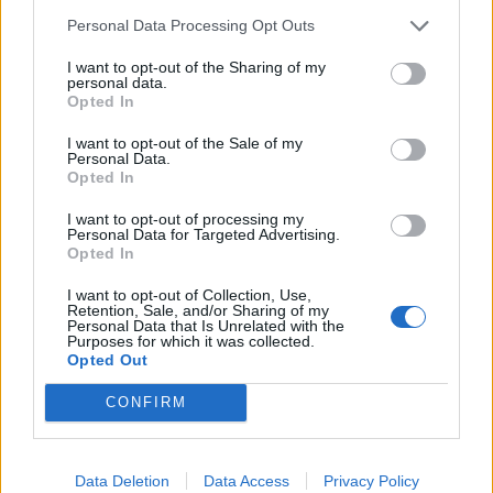
odrzuca i próbuje samodzielnie władać
Personal Data Processing Opt Outs
światem, bez poszanowania tego, co
I want to opt-out of the Sharing of my
pochodzi od siły wyższej. Wspólnym
personal data.
Opted In
mianownikiem jest tu jednak określenie
I want to opt-out of the Sale of my
„komedia”, sugerujące, że losy ludzkie to
Personal Data.
Opted In
jedynie krotochwila, coś niepoważnego i
I want to opt-out of processing my
lekceważące ich powagę.
Personal Data for Targeted Advertising.
Opted In
Sprawdź także:
I want to opt-out of Collection, Use,
Retention, Sale, and/or Sharing of my
Personal Data that Is Unrelated with the
Purposes for which it was collected.
Woj­na i re­wo­lu­cja jako źró­dło skraj­
Opted Out
nych do­świad­czeń czło­wie­ka. Omów
CONFIRM
za­gad­nie­nie na pod­sta­wie Przed­wio­
śnia Ste­fa­na Żerom­skie­go. W swo­jej
Data Deletion
Data Access
Privacy Policy
od­po­wie­dzi uwzględ­nij rów­nież wy­