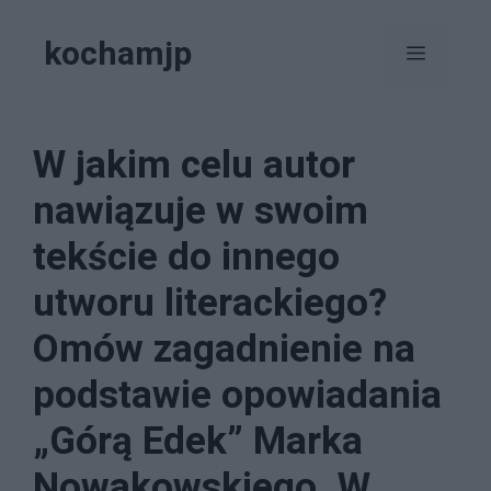
Przejdź
kochamjp
do
Menu
treści
W jakim celu autor
nawiązuje w swoim
tekście do innego
utworu literackiego?
Omów zagadnienie na
podstawie opowiadania
„Górą Edek” Marka
Nowakowskiego. W