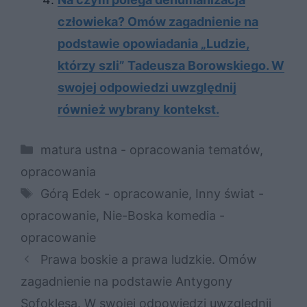
człowieka? Omów zagadnienie na
podstawie opowiadania „Ludzie,
którzy szli” Tadeusza Borowskiego. W
swojej odpowiedzi uwzględnij
również wybrany kontekst.
Kategorie
matura ustna - opracowania tematów
,
opracowania
Tagi
Górą Edek - opracowanie
,
Inny świat -
opracowanie
,
Nie-Boska komedia -
opracowanie
Prawa boskie a prawa ludzkie. Omów
zagadnienie na podstawie Antygony
Sofoklesa. W swojej odpowiedzi uwzględnij