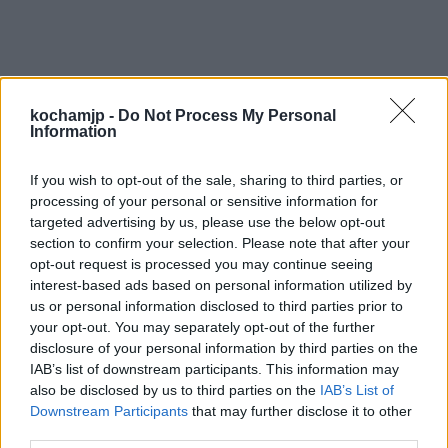
kochamjp -
Do Not Process My Personal
Information
„Nie-boska komedia” Zygmunta Krasińskiego
z kolei nawiązuje do „Boskiej komedii”
If you wish to opt-out of the sale, sharing to third parties, or
Dantego. Krasiński bazuje jednak raczej na
processing of your personal or sensitive information for
targeted advertising by us, please use the below opt-out
przeciwieństwach niż na upodabnianiu
section to confirm your selection. Please note that after your
swojego tekstu do dzieła mistrza. To, co u
opt-out request is processed you may continue seeing
interest-based ads based on personal information utilized by
Dantego jest w jakiś sposobów czyste i
us or personal information disclosed to third parties prior to
your opt-out. You may separately opt-out of the further
boskie, u Krasińskiego przemieszcza się z
disclosure of your personal information by third parties on the
sacrum do profanum. Dante ukazał piękno
IAB’s list of downstream participants. This information may
also be disclosed by us to third parties on the
IAB’s List of
ładu świata, Krasiński z kolei zobrazował, co
Downstream Participants
that may further disclose it to other
dzieje się, gdy człowiek ten boski porządek
third parties.