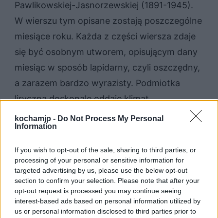
Pawlikowskiej-Jasnorzewskiej (1891-1945).
W wierszu tym opisane zostają poszczególne
miesiące roku. Każda z części wiersza zdaje
się być osobnym utworem, opisującym dany
miesiąc w sposób lapidarny, czyli oszczędny,
a zarazem bardzo wyrazisty. Podmiotka
liryczna doskonale oddaje klimat
poszczególnych okresów w roku. Pierwsze
kochamjp -
Do Not Process My Personal
Information
miesiące to delikatne wyłanianie się nadziei.
Potem następuje rozkwit – pełnia kwiatów
If you wish to opt-out of the sale, sharing to third parties, or
idzie w parze z pewnym erotyzmem. Sierpień
processing of your personal or sensitive information for
targeted advertising by us, please use the below opt-out
to znowu czas żniw, czyli pewnego końca –
section to confirm your selection. Please note that after your
jest to swoiste cierpienie przyrody. Wczesna
opt-out request is processed you may continue seeing
interest-based ads based on personal information utilized by
jesień to z kolei znowu otwarcie się na
us or personal information disclosed to third parties prior to