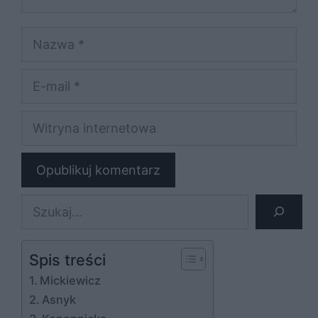
Nazwa
E-
mail
Witryna
internetowa
Szukaj
Spis treści
Mickiewicz
Asnyk