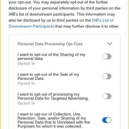
your opt-out. You may separately opt-out of the further
zabawę, na pewną wesołość. Z kolei w
disclosure of your personal information by third parties on the
listopadzie nadchodzi „Bezszelestny upadek
IAB’s list of downstream participants. This information may
also be disclosed by us to third parties on the
IAB’s List of
wszystkiego” – wszystko zmierza ku zimie,
Downstream Participants
that may further disclose it to other
ku końcowi. Grudzień to koniec ostateczny:
third parties.
„po grudzie / idzie najkrótszy dzień / w grób”.
Personal Data Processing Opt Outs
I want to opt-out of the Sharing of my
Na szczęście po grudniu przychodzi styczeń
personal data.
Opted In
– odnowienie. Możemy wrócić do początku
I want to opt-out of the Sale of my
wiersza i świętować Nowy Rok, który
Personal Data.
Opted In
wypływa „Z wód Styksu”.
I want to opt-out of processing my
Personal Data for Targeted Advertising.
Opted In
I want to opt-out of Collection, Use,
Retention, Sale, and/or Sharing of my
Personal Data that Is Unrelated with the
Purposes for which it was collected.