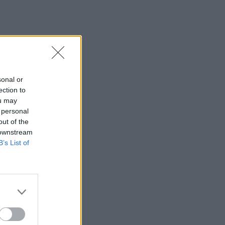
sonal or
ection to
ou may
 personal
out of the
 downstream
B’s List of