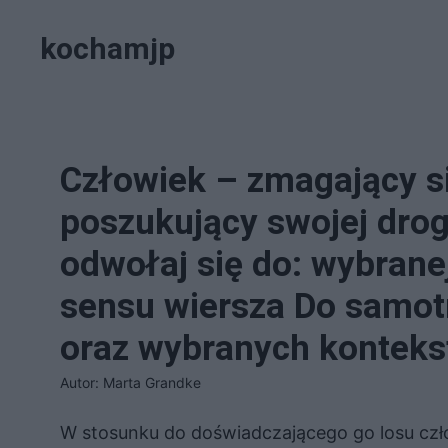
Przejdź
kochamjp
do
treści
Człowiek – zmagający s
poszukujący swojej drog
odwołaj się do: wybrane
sensu wiersza Do samo
oraz wybranych konteks
Autor: Marta Grandke
W stosunku do doświadczającego go losu czł