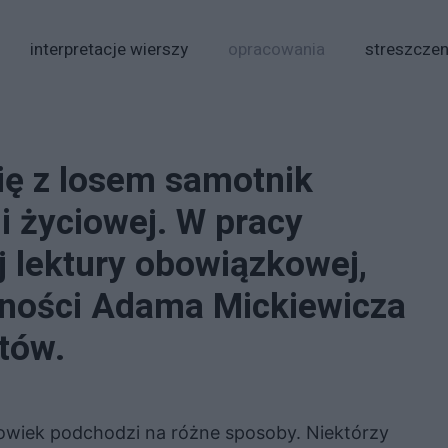
interpretacje wierszy
opracowania
streszczen
ię z losem samotnik
i życiowej. W pracy
j lektury obowiązkowej,
tności Adama Mickiewicza
tów.
owiek podchodzi na różne sposoby. Niektórzy