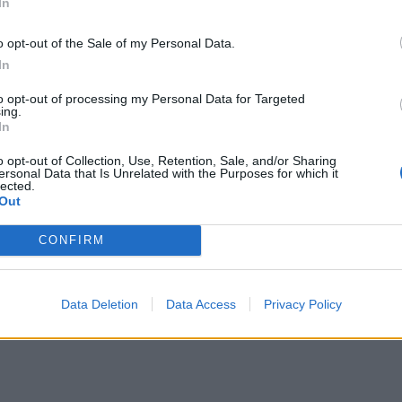
omocy innych.
In
o opt-out of the Sale of my Personal Data.
u niego odpowiedzi i ich nie otrzymując. To
In
prawia, że jeszcze bardziej zmaga się on ze
to opt-out of processing my Personal Data for Targeted
ing.
sób cenę za swoją wyjątkowość, która wyróżnia
In
u obowiązki przerastające możliwości zwykłej
o opt-out of Collection, Use, Retention, Sale, and/or Sharing
otność według Mickiewicza.
ersonal Data that Is Unrelated with the Purposes for which it
lected.
Out
usza Słowackiego. Bohater ciężko przeżywa
CONFIRM
brać sobie po tym życie. Gdy wraca do zdrowia,
ojrzewa duchowo i zaczyna rozumieć, jak działa
Data Deletion
Data Access
Privacy Policy