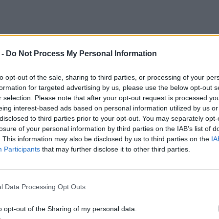
ość do wody, która chłodzi człowieka w upalne
 -
Do Not Process My Personal Information
ednak przebywać w niej wiecznie i zmuszony
to opt-out of the sale, sharing to third parties, or processing of your per
ia wśród ludzi. Chwile te są jednak dla niego
formation for targeted advertising by us, please use the below opt-out s
ekiwanej ulgi. Mickiewicz opisuje więc
r selection. Please note that after your opt-out request is processed y
eing interest-based ads based on personal information utilized by us or
disclosed to third parties prior to your opt-out. You may separately opt-
losure of your personal information by third parties on the IAB’s list of
. This information may also be disclosed by us to third parties on the
IA
isane jest poczucie samotności wśród innych.
Participants
that may further disclose it to other third parties.
wyjątkowości, chce także zostać duchowym
liwą miłość i czuje przez nią ból, którego inni
l Data Processing Opt Outs
rze na siebie obowiązki i cierpienie całego
jąć. To sprawia, że Konrad jest wyobcowanym
o opt-out of the Sharing of my personal data.