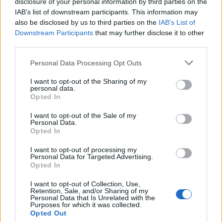
zamordowaniu cara, jest jednak bardzo
disclosure of your personal information by third parties on the
IAB’s list of downstream participants. This information may
trudna do przeprowadzenia i może mieć
also be disclosed by us to third parties on the
IAB’s List of
nieprzewidziane konsekwencje. Mimo to
Downstream Participants
that may further disclose it to other
third parties.
pragnący działać Kordian podejmuje się jej
Personal Data Processing Opt Outs
przeprowadzenia. Nie udaje mu się to i
zostaje pochwycony i skazany na śmierć.
I want to opt-out of the Sharing of my
personal data.
Opted In
„
Kruk i lis
” to bajka opowiadająca o intrydze
I want to opt-out of the Sale of my
Personal Data.
lisa. Kruk miał w dziobie kawałek sera, do
Opted In
którego drapieżnik nie mógł się dostać.
I want to opt-out of processing my
Zaczął więc wychwalać ptaka, który był
Personal Data for Targeted Advertising.
Opted In
próżny. Wreszcie poprosił go o
I want to opt-out of Collection, Use,
zaprezentowanie głosu, a wtedy kruk
Retention, Sale, and/or Sharing of my
Personal Data that Is Unrelated with the
otworzył dziób i przypadkiem upuścił ser. Lis
Purposes for which it was collected.
Opted Out
szybko skorzystał z okazji, porwał go i uciekł.