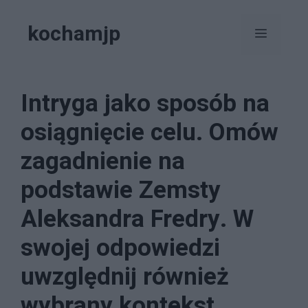
Przejdź
kochamjp
do
Menu
treści
Intryga jako sposób na
osiągnięcie celu. Omów
zagadnienie na
podstawie Zemsty
Aleksandra Fredry. W
swojej odpowiedzi
uwzględnij również
wybrany kontekst.