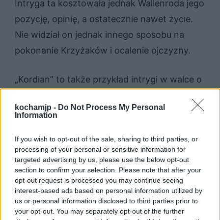
Intryga ta kosztowała jednak Wallenroda jego
pozycję, opinię, a ostatecznie nawet życie.
Nie widział on jednak innego sposobu na
pokonanie Krzyżaków i ocalenie ojczyzny.
„Kordian” to także przykład intrygi w walce o
wolność ojczyzny, ale tym razem dotyczy
kochamjp -
Do Not Process My Personal
ona rosyjskiego zaborcy i zniewolonej przez
Information
niego Polski. Główny bohater, tytułowy
If you wish to opt-out of the sale, sharing to third parties, or
Kordian
, bierze udział w spiskach i intrygach,
processing of your personal or sensitive information for
które mają na celu obalenie cara. Jest to
targeted advertising by us, please use the below opt-out
section to confirm your selection. Please note that after your
działanie zupełnie odwrotne od narodowych
opt-out request is processed you may continue seeing
zrywów zbrojnych, które pozostawały
interest-based ads based on personal information utilized by
us or personal information disclosed to third parties prior to
nieudane. Intryga Kordiana, polegająca na
your opt-out. You may separately opt-out of the further