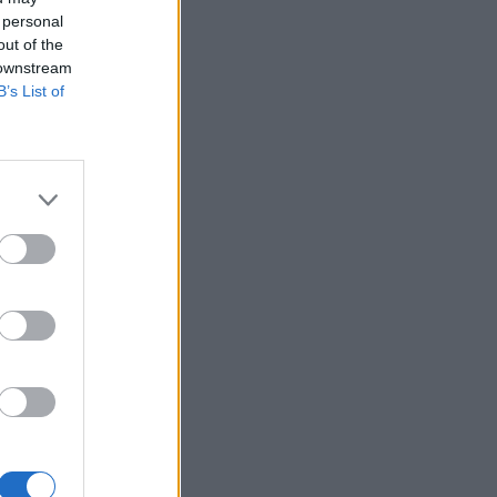
 personal
out of the
 downstream
B’s List of