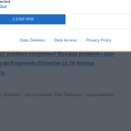
lected.
omantyczni – różni czy podobni
Out
 kreacje bohaterów romantycznych w twojej
CONFIRM
a? Znaczenie postawy prometejskiej w
Data Deletion
Data Access
Privacy Policy
polskiego
yć źró­dłem cier­pie­nia? Roz­waż pro­blem i uza­
c się do frag­men­tu Dziadów cz. IV Adama
ry.
e
,
Kordian - opracowanie
,
Pan Tadeusz - opracowanie