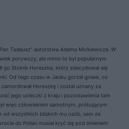
„Pan Tadeusz” autorstwa Adama Mickiewicza. W
owiek porywczy, ale mimo to był popularnym
ł go Stolnik Horeszka, który zdecydował się
ki. Od tego czasu w Jacku gorzał gniew, co
a zamordował Horeszkę i został uznany za
ć jego ucieczki z kraju i pozostawienia tam
 był więc człowiekiem samotnym, próbującym
m od wszystkich bliskich mu osób, sam ze
rocie do Polski musiał kryć się pod imieniem