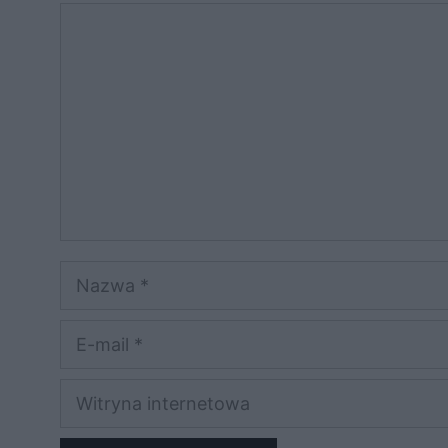
Komentarz
Nazwa
E-
mail
Witryna
internetowa