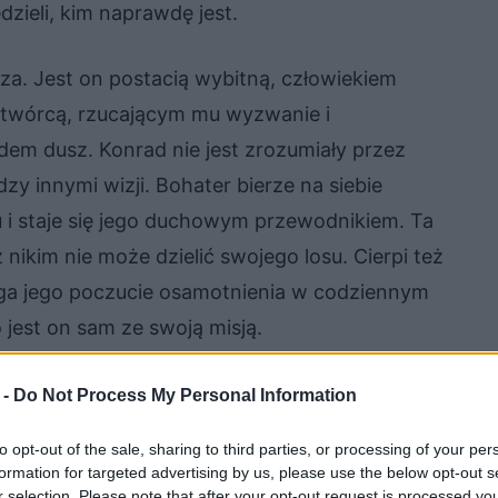
dzieli, kim naprawdę jest.
za. Jest on postacią wybitną, człowiekiem
Stwórcą, rzucającym mu wyzwanie i
em dusz. Konrad nie jest zrozumiały przez
y innymi wizji. Bohater bierze na siebie
u i staje się jego duchowym przewodnikiem. Ta
z nikim nie może dzielić swojego losu. Cierpi też
aga jego poczucie osamotnienia w codziennym
 jest on sam ze swoją misją.
 -
Do Not Process My Personal Information
to opt-out of the sale, sharing to third parties, or processing of your per
formation for targeted advertising by us, please use the below opt-out s
r selection. Please note that after your opt-out request is processed y