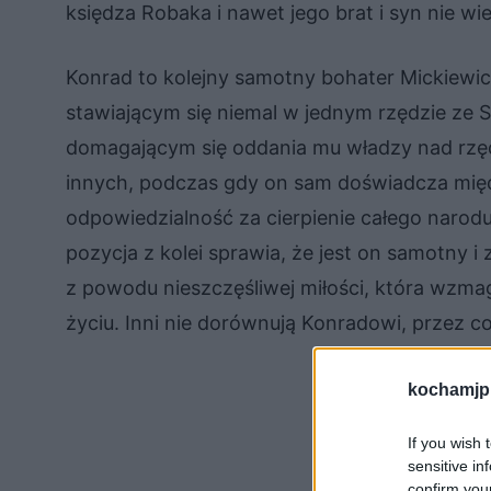
księdza Robaka i nawet jego brat i syn nie wie
Konrad to kolejny samotny bohater Mickiewic
stawiającym się niemal w jednym rzędzie ze 
domagającym się oddania mu władzy nad rzęd
innych, podczas gdy on sam doświadcza międz
odpowiedzialność za cierpienie całego narod
pozycja z kolei sprawia, że jest on samotny i 
z powodu nieszczęśliwej miłości, która wzm
życiu. Inni nie dorównują Konradowi, przez co
kochamjp
If you wish 
sensitive in
confirm you