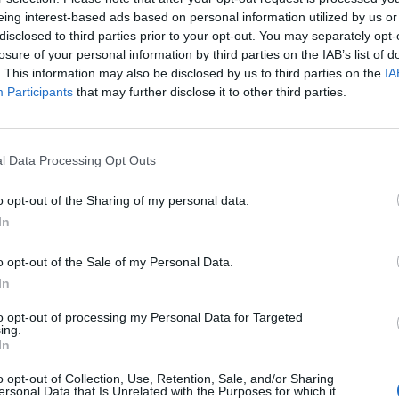
eing interest-based ads based on personal information utilized by us or
disclosed to third parties prior to your opt-out. You may separately opt-
losure of your personal information by third parties on the IAB’s list of
. This information may also be disclosed by us to third parties on the
IA
Participants
that may further disclose it to other third parties.
l Data Processing Opt Outs
odości przeżył samobójczą śmierć przyjaciela i
go Laurę. Towarzyszył mu jedynie sługa
o opt-out of the Sharing of my personal data.
In
 na rozmyślaniach, a potem w podróży, w której
 dobro ludzi oraz w ich bezinteresowne uczucia,
o opt-out of the Sale of my Personal Data.
In
owania. Samotnie bierze też na siebie wielką
to opt-out of processing my Personal Data for Targeted
ing.
In
o opt-out of Collection, Use, Retention, Sale, and/or Sharing
ersonal Data that Is Unrelated with the Purposes for which it