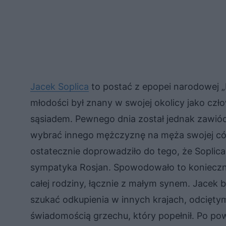
Jacek Soplica
to postać z epopei narodowej 
młodości był znany w swojej okolicy jako czł
sąsiadem. Pewnego dnia został jednak zawiód
wybrać innego mężczyznę na męża swojej cór
ostatecznie doprowadziło do tego, że Soplic
sympatyka Rosjan. Spowodowało to koniecznoś
całej rodziny, łącznie z małym synem. Jacek
szukać odkupienia w innych krajach, odcięty
świadomością grzechu, który popełnił. Po pow