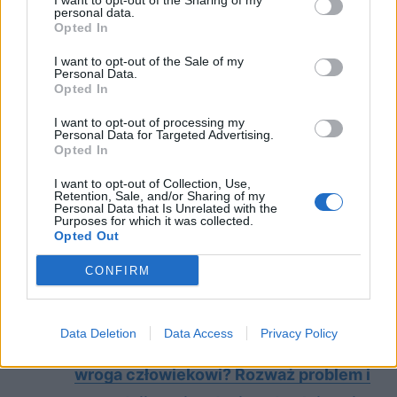
I want to opt-out of the Sharing of my
tego zazwyczaj dydaktyczny przekaz,
personal data.
Opted In
nawołujący do zmniejszenia ich, jednak
I want to opt-out of the Sale of my
rzadko odnosi to zamierzony skutek w
Personal Data.
Opted In
prawdziwym życiu.
I want to opt-out of processing my
Personal Data for Targeted Advertising.
Sprawdź także:
Opted In
I want to opt-out of Collection, Use,
Retention, Sale, and/or Sharing of my
Kre­acje ko­bie­ce w li­te­ra­tu­rze. Omów
Personal Data that Is Unrelated with the
Purposes for which it was collected.
za­gad­nie­nie na pod­sta­wie Lal­ki Bo­le­
Opted Out
sła­wa Pru­sa. W swo­jej od­po­wie­dzi
CONFIRM
uwzględ­nij rów­nież wy­bra­ny kon­
tekst.
Data Deletion
Data Access
Privacy Policy
Miasto – przestrzeń przyjazna czy
wroga człowiekowi? Rozważ problem i