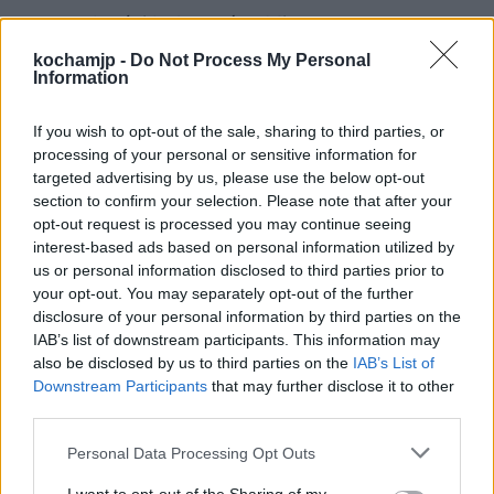
mentalności bohaterów. Mimo znacznego
bogactwa Scrooge jest osobą samotną i
kochamjp -
Do Not Process My Personal
Information
nieszczęśliwą. Nic mu nie sprawia radości,
nawet święta, co roku odrzuca zaproszenie
If you wish to opt-out of the sale, sharing to third parties, or
processing of your personal or sensitive information for
bratanka na rodzinny obiad. Z kolei ludzie
targeted advertising by us, please use the below opt-out
ubodzy, tacy jak pracownik Bob Cratchit,
section to confirm your selection. Please note that after your
opt-out request is processed you may continue seeing
cieszą się każdym drobiazgiem. Mają niewiele
interest-based ads based on personal information utilized by
w życiu, dlatego łapią każdą chwilę i możliwą
us or personal information disclosed to third parties prior to
your opt-out. You may separately opt-out of the further
przyjemność.
disclosure of your personal information by third parties on the
IAB’s list of downstream participants. This information may
also be disclosed by us to third parties on the
IAB’s List of
Świat biedy i świat bogactwa często jest
Downstream Participants
that may further disclose it to other
ukazywany w literaturze na zasadzie
third parties.
mocnego kontrastu, obrazującego
Personal Data Processing Opt Outs
okrucieństwo tych nierówności. Płynąć ma z