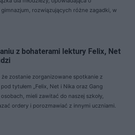
siążka dla młodzieży, opowiadająca o
o gimnazjum, rozwiązujących różne zagadki, w
niu z bohaterami lektury Felix, Net
udzi
że zostanie zorganizowane spotkanie z
pod tytułem „Felix, Net i Nika oraz Gang
osobach, mieli zawitać do naszej szkoły,
zać ordery i porozmawiać z innymi uczniami.