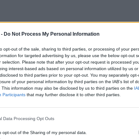
 -
Do Not Process My Personal Information
to opt-out of the sale, sharing to third parties, or processing of your per
formation for targeted advertising by us, please use the below opt-out s
r selection. Please note that after your opt-out request is processed y
eing interest-based ads based on personal information utilized by us or
disclosed to third parties prior to your opt-out. You may separately opt-
losure of your personal information by third parties on the IAB’s list of
. This information may also be disclosed by us to third parties on the
IA
 powieści Felix, Net i Nika oraz
Participants
that may further disclose it to other third parties.
ym przedstawisz się, opowiesz za co
jaźń​
l Data Processing Opt Outs
 dowiedziałam się o Tobie dzięki lekturze
o opt-out of the Sharing of my personal data.
ialnych Ludzi”. Wasze przygody okazały się być