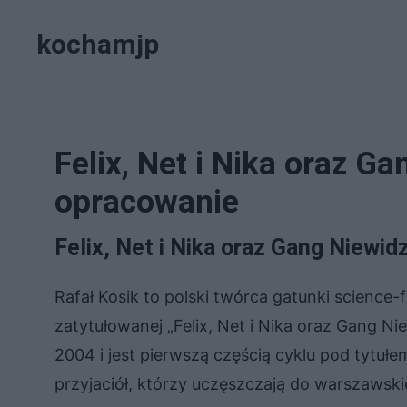
Przejdź
kochamjp
do
treści
Felix, Net i Nika oraz G
opracowanie
Felix, Net i Nika oraz Gang Niewid
Rafał Kosik to polski twórca gatunki science-
zatytułowanej „Felix, Net i Nika oraz Gang Ni
2004 i jest pierwszą częścią cyklu pod tytułem 
przyjaciół, którzy uczęszczają do warszawsk