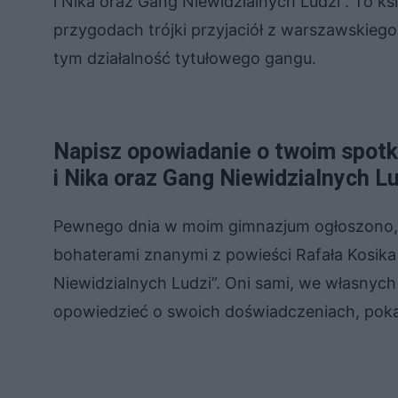
i Nika oraz Gang Niewidzialnych Ludzi”. To k
przygodach trójki przyjaciół z warszawskieg
tym działalność tytułowego gangu.
Napisz opowiadanie o twoim spotka
i Nika oraz Gang Niewidzialnych L
Pewnego dnia w moim gimnazjum ogłoszono, 
bohaterami znanymi z powieści Rafała Kosika 
Niewidzialnych Ludzi”. Oni sami, we własnych 
opowiedzieć o swoich doświadczeniach, poka