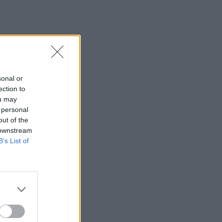
sonal or
ection to
ou may
 personal
out of the
 downstream
B’s List of