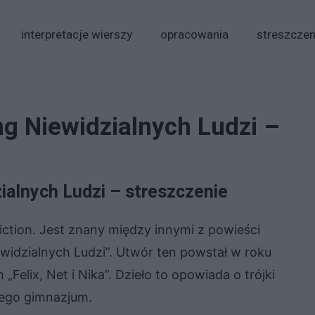
interpretacje wierszy
opracowania
streszczen
ang Niewidzialnych Ludzi –
zialnych Ludzi – streszczenie
fiction. Jest znany między innymi z powieści
ewidzialnych Ludzi”. Utwór ten powstał w roku
„Felix, Net i Nika”. Dzieło to opowiada o trójki
iego gimnazjum.