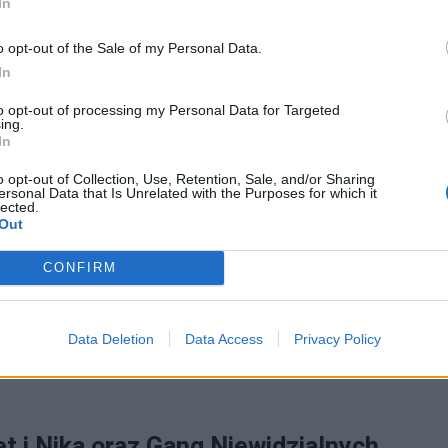
In
ę wprost oderwać.
o opt-out of the Sale of my Personal Data.
In
to opt-out of processing my Personal Data for Targeted
lix, Net i Nika oraz Gang
ing.
In
o opt-out of Collection, Use, Retention, Sale, and/or Sharing
ersonal Data that Is Unrelated with the Purposes for which it
lected.
li na niebie świateł latającego spodka, którym
Out
ć, że odebrał ich sygnał, wołanie po pomoc, które
CONFIRM
elixa. Zdawali sobie sprawę, że utknęli na
Mortena przed dorwaniem ich i zrobieniem
Data Deletion
Data Access
Privacy Policy
et i Nika oraz Gang Niewidzialnych