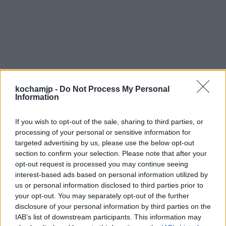
kochamjp -
Do Not Process My Personal
Information
If you wish to opt-out of the sale, sharing to third parties, or
processing of your personal or sensitive information for
targeted advertising by us, please use the below opt-out
section to confirm your selection. Please note that after your
opt-out request is processed you may continue seeing
interest-based ads based on personal information utilized by
Nika skupiła się i zdecydowała, że odepchnie
us or personal information disclosed to third parties prior to
robota za pomocą telekinezy. Zamknęła oczy
your opt-out. You may separately opt-out of the further
disclosure of your personal information by third parties on the
i skierowała całą swoją energię na niego.
IAB’s list of downstream participants. This information may