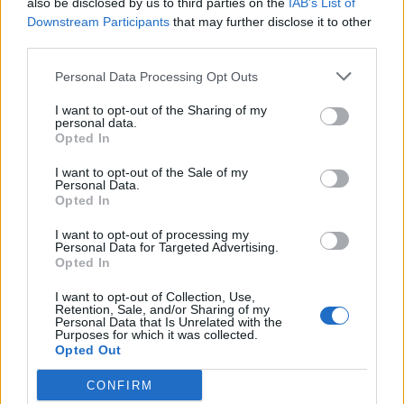
Początkowo nic się nie działo, ale wreszcie
also be disclosed by us to third parties on the
IAB’s List of
Downstream Participants
that may further disclose it to other
maszyna drgnęła. Nika dalej napierała, aż
third parties.
wreszcie udało jej się osiągnąć cel i robot
Personal Data Processing Opt Outs
wyleciał na dach. Osłabiona dziewczyna nie
I want to opt-out of the Sharing of my
zauważyła jednak, że jedna z jego rąk
personal data.
Opted In
wyrwała jej z dłoni księgę profesora
Kuszmińskiego. Po zdobyciu dzieła robot
I want to opt-out of the Sale of my
Personal Data.
Opted In
błyskawicznie zniknął wraz z zapiskami.
I want to opt-out of processing my
Personal Data for Targeted Advertising.
Przyjaciele byli wolni, ale stracili bezcenne
Opted In
notatki profesora Kuszmińskiego. Morten
I want to opt-out of Collection, Use,
Retention, Sale, and/or Sharing of my
mógł zrealizować swój plan przejęcia władzy
Personal Data that Is Unrelated with the
Purposes for which it was collected.
nad światem.
Opted Out
CONFIRM
Sprawdź także: