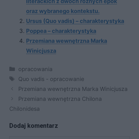
literackich z dwóch różnych epok
oraz wybranego kontekstu.
Ursus (Quo vadis) – charakterystyka
Poppea – charakterystyka
Przemiana wewnętrzna Marka
Winicjusza
Kategorie
opracowania
Tagi
Quo vadis - opracowanie
Przemiana wewnętrzna Marka Winicjusza
Przemiana wewnętrzna Chilona
Chilonidesa
Dodaj komentarz