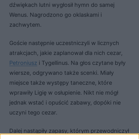
dźwiękach lutni wygłosił hymn do samej
Wenus. Nagrodzono go oklaskami i
zachwytem.
Goście następnie uczestniczyli w licznych
atrakcjach, jakie zaplanował dla nich cezar,
Petroniusz
i Tygellinus. Na głos czytane były
wiersze, odgrywano także scenki. Miały
miejsce także występy taneczne, które
wprawiły Ligię w osłupienie. Nikt nie mógł
jednak wstać i opuścić zabawy, dopóki nie
uczyni tego cezar.
Dalej nastąpiły zapasy, którym przewodniczył