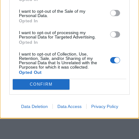
doświadczenie było dla niej szokujące, nie
mogła się także czuć bezpiecznie w
I want to opt-out of the Sale of my
Personal Data.
Opted In
towarzystwie pijanego Marka Winicjusza.
I want to opt-out of processing my
Personal Data for Targeted Advertising.
Sprawdź także:
Opted In
I want to opt-out of Collection, Use,
Retention, Sale, and/or Sharing of my
Personal Data that Is Unrelated with the
Purposes for which it was collected.
Opted Out
CONFIRM
Data Deletion
Data Access
Privacy Policy