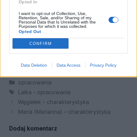
Opted In
anachronizm? Rozważ problem i
I want to opt-out of Collection, Use,
uzasadnij swoje zdanie, odwołując się
Retention, Sale, and/or Sharing of my
Personal Data that Is Unrelated with the
do fragmentu Lalki, całej powieści
Purposes for which it was collected.
Opted Out
Bolesława Prusa oraz wybranego
CONFIRM
tekstu kultury.
Utylitaryzm w Lalce
Julian Ochocki – charakterystyka
Data Deletion
Data Access
Privacy Policy
Kategorie
opracowania
Tagi
Lalka - opracowanie
Węgiełek – charakterystyka
Maria (Marianna) – charakterystyka
Dodaj komentarz