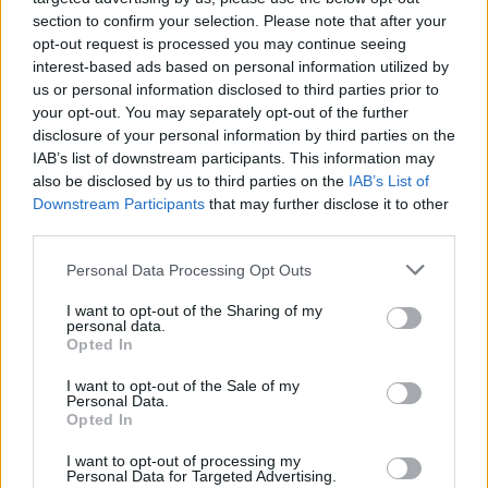
section to confirm your selection. Please note that after your
sposób próbuje sobie poradzić w życiu.
opt-out request is processed you may continue seeing
interest-based ads based on personal information utilized by
us or personal information disclosed to third parties prior to
Sprawdź także:
your opt-out. You may separately opt-out of the further
disclosure of your personal information by third parties on the
Wolna wola człowieka czy siły od
IAB’s list of downstream participants. This information may
also be disclosed by us to third parties on the
IAB’s List of
niego niezależne – co przede
Downstream Participants
that may further disclose it to other
wszystkim decyduje o ludzkim losie?
third parties.
Roz­waż pro­blem i uza­sad­nij swo­je
Personal Data Processing Opt Outs
zda­nie, od­wo­łu­jąc się do po­da­ne­go
I want to opt-out of the Sharing of my
personal data.
frag­men­tu Lalki, całego utworu
Opted In
Bolesława Prusa oraz in­ne­go tek­stu
I want to opt-out of the Sale of my
kul­tu­ry.
Personal Data.
Opted In
Zwyczaje i konwenanse – ważny
I want to opt-out of processing my
element kultury czy niepotrzebny
Personal Data for Targeted Advertising.