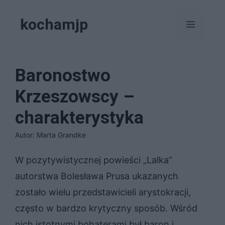
Przejdź
kochamjp
do
Menu
treści
Baronostwo
Krzeszowscy –
charakterystyka
Autor: Marta Grandke
W pozytywistycznej powieści „Lalka”
autorstwa Bolesława Prusa ukazanych
zostało wielu przedstawicieli arystokracji,
często w bardzo krytyczny sposób. Wśród
nich istotnymi bohaterami był baron i